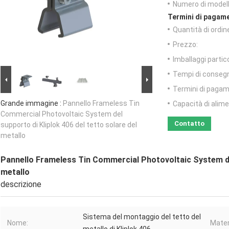
Numero di modell
Termini di pagame
Quantità di ordin
Prezzo:
Imballaggi partico
Tempi di conseg
Termini di pagam
Grande immagine :
Pannello Frameless Tin
Capacità di alim
Commercial Photovoltaic System del
Contatto
supporto di Kliplok 406 del tetto solare del
metallo
Pannello Frameless Tin Commercial Photovoltaic System del 
metallo
descrizione
Sistema del montaggio del tetto del
Nome:
Mater