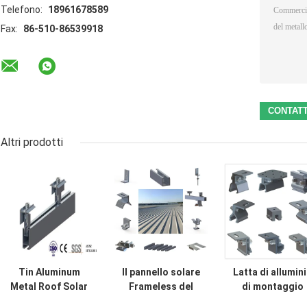
Telefono:
18961678589
Fax:
86-510-86539918
Altri prodotti
Tin Aluminum
Il pannello solare
Latta di allumin
Metal Roof Solar
Frameless del
di montaggio
che monta le clip
tetto del metallo
solare del