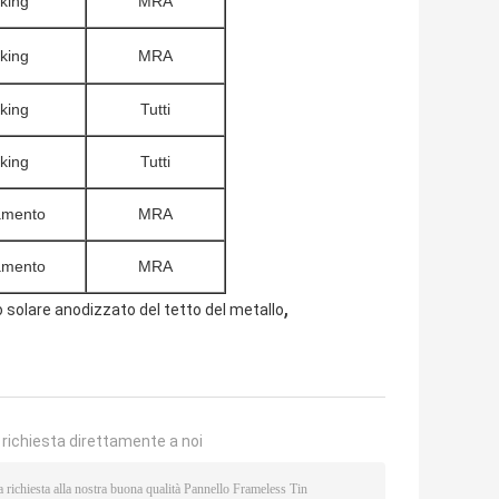
king
MRA
king
MRA
king
Tutti
king
Tutti
amento
MRA
amento
MRA
,
solare anodizzato del tetto del metallo
a richiesta direttamente a noi