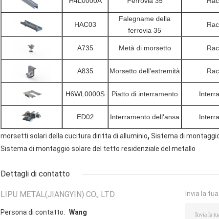
H4L0000A
Ferrovia 35
Rac
Falegname della
HAC03
Rac
ferrovia 35
A735
Metà di morsetto
Rac
A835
Morsetto dell'estremità
Rac
H6WL0000S
Piatto di interramento
Interr
ED02
Interramento dell'ansa
Interr
,
morsetti solari della cucitura diritta di alluminio
Sistema di montaggio 
Sistema di montaggio solare del tetto residenziale del metallo
Dettagli di contatto
LIPU METAL(JIANGYIN) CO., LTD
Invia la tu
Persona di contatto:
Wang