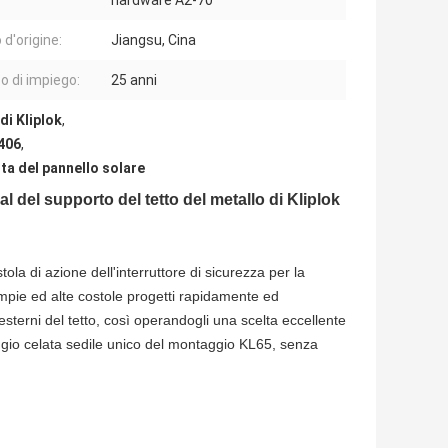
hardware A2-70
 d'origine:
Jiangsu, Cina
 di impiego:
25 anni
di Kliplok
,
 406
,
ta del pannello solare
 del supporto del tetto del metallo di Kliplok
la di azione dell'interruttore di sicurezza per la
ampie ed alte costole progetti rapidamente ed
esterni del tetto, così operandogli una scelta eccellente
taggio celata sedile unico del montaggio KL65, senza