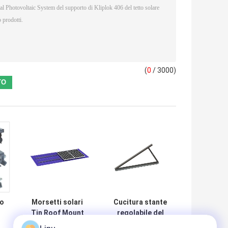
(
0
/ 3000)
io
Morsetti solari
Cucitura stante
Tin Roof Mount
regolabile del
fotovoltaico del
sistema solare