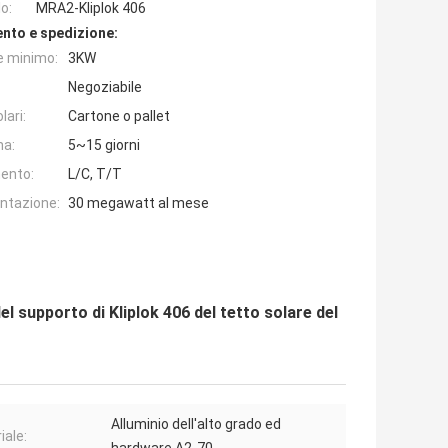
o:
MRA2-Kliplok 406
nto e spedizione:
e minimo:
3KW
Negoziabile
lari:
Cartone o pallet
na:
5~15 giorni
ento:
L/C, T/T
entazione:
30 megawatt al mese
supporto di Kliplok 406 del tetto solare del
Alluminio dell'alto grado ed
iale: