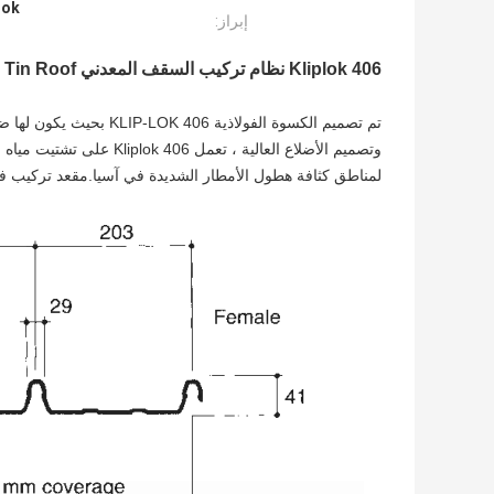
Kliplok الشمس
إبراز:
Kliplok 406 نظام تركيب السقف المعدني Tin Roof نظام الطاقة الشمسية الكهروضوئية التجارية
تم تصميم الكسوة الفولاذ
وتصميم الأضلاع العالية ، 
لمناطق كثافة هطول الأمطار الشديدة في آسيا.مقعد تركيب فريد من نوعه KL65 هيكل تركيب مخفي ، دون اخت