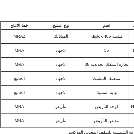
اسم
نوع المنتج
خط الانتاج
مشبك Kliplok 406
المشابك
MRA2
35
الاجهاد
MRA
نجارة السكك الحديدية 35
الاجهاد
MRA
منتصف المشبك
الاجهاد
الجميع
نهاية المشبك
الاجهاد
الجميع
H
لوحة التأريض
التأريض
MRA
مقبض التأريض
التأريض
MRA
,
اقة الشمسية للسقف المعدني المؤكسد