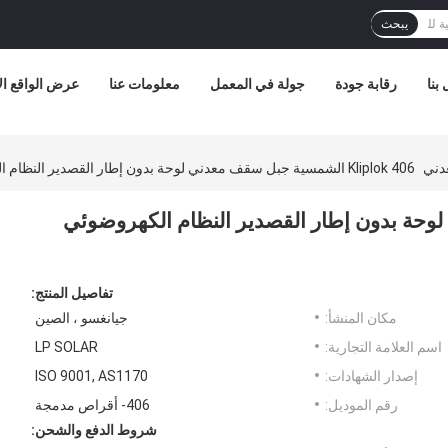
يبحث
بنا
رقابة جودة
جولة في المعمل
معلومات عنا
عرض الواقع ا
دني
Kliplok 406 الشمسية جبل سقف معدني لوحة بدون إطار القصدير النظام الكهروضوئي التجاري
عدني لوحة بدون إطار القصدير النظام الكهروضوئي
تفاصيل المنتج:
مكان المنشأ:
جيانغسو ، الصين
اسم العلامة التجارية:
LP SOLAR
إصدار الشهادات:
ISO 9001, AS1170
رقم الموديل:
406- أقراص مدمجة
شروط الدفع والشحن: