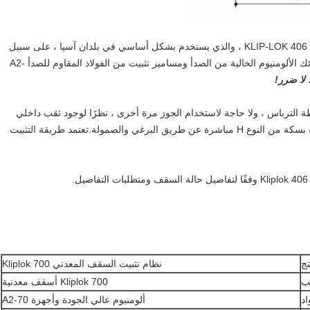
مشبك Kliplok 406 عبارة عن منتجات من صنع العميل لسقف KLIP-LOK 406 ، والذي يستخدم بشكل أساسي في بلدان آسيا ، على سبيل
المثال تايلاند وفيتنام وما إلى ذلك.هذا المشبك مصنوع من سبائك الألومنيوم الخالية من الصدأ ومسامير تثبيت من الفولاذ المقاوم للصدأ A2-
 لا ضرر!
Kliplok مع قدم L معًا فقط بواسطة الترباس ، ولا حاجة لاستخدام الجوز مرة أخرى ، نظرًا لوجود ثقب داخلي
ملولب يمكن توفيره في المستوى العلوي.ويمكن أيضًا إصلاحه بسكة من النوع H مباشرة عن طريق البرغي والصمولة.تعتمد طريقة التثبيت
تج
نظام تثبيت السقف المعدني Kliplok 700
ب
Kliplok 700 أسقف معدنية
اد
ألومنيوم عالي الجودة وأجهزة A2-70