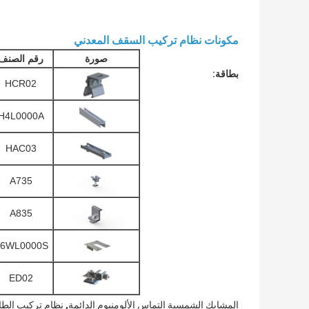
مكونات نظام تركيب السقف المعدني
صورة
رقم الصنف
بطاقة:
HCR02
H4L0000A
HAC03
A735
A835
6WL0000S
ED02
,
المشابك الشمسية التماس الألومنيوم الدائمة
نظام تركيب الط