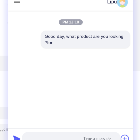
Lipu
12:18 PM
أنظمة تركيب الألواح
88M / S سقف
Good day, what product are you looking 
الشمسية للسقف
معدني بدون إطار بين
for?
المعدني من القصدير
قوسين 1.5KN / M2
والألومنيوم 88M / S
المموج
مقاطع
ترك رسالة