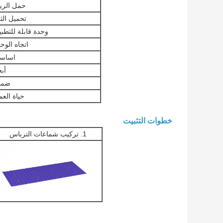
حمل الري
تحميل الث
وحدة قابلة للتطب
اتجاه الوح
اساس
أبع
ضما
حياة الع
خطوات التثبيت
1. تركيب شماعات الترباس