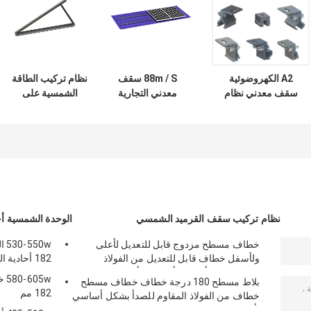
A2 الكهروضوئية
88m / S سقف
نظام تركيب الطاقة
سقف معدني نظام
معدني التجارية
الشمسية على
تركيب الطاقة
المشابك الشمسية
السقف المعدني
الشمسية الألومنيوم
الكهروضوئية سقف
المثلث 60 م / ث
القصدير
جبل القصدير
قابل للتعديل
نظام تركيب سقف القرميد الشمسي
الوحدة الشمسية أحا
خطاف مسطح مزدوج قابل للتعديل لأعلى
0w
ولأسفل خطاف قابل للتعديل من الفولاذ
182 أحادية البلورية
المقاوم للصدأ بشكل أساسي لأوروبا
5w
بلاط مسطح 180 درجة خطاف خطاف مسطح
182 مم
خطاف من الفولاذ المقاوم للصدأ بشكل أساسي
لأوروبا