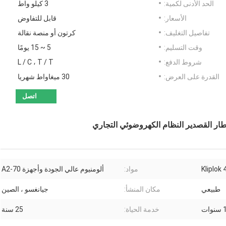
الحد الأدنى لكمية:
3 كيلو واط
الأسعار:
قابل للتفاوض
تفاصيل التغليف:
كرتون أو منصة نقالة
وقت التسليم:
5 ~ 15 يومًا
شروط الدفع:
L / C ، T / T
القدرة على العرض:
30 ميغاواط شهريا
اتصل
مواد:
ألومنيوم عالي الجودة وأجهزة A2-70
طبيعي
مكان المنشأ:
جيانغسو ، الصين
وات
خدمة الحياة:
25 سنة