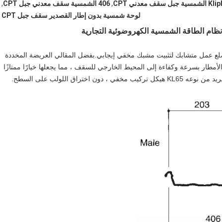
ية جبل سقف معدني CPT
,
406 الشمسية سقف معدني جبل CPT
,
لوحة شمسية بدون إطار القصدير سقف جبل CPT
ية KLIP-LOK 406 بحيث يكون لها ضلع عمل متشابك لتثبيت مشبك مخفي إيجابي.بفضل المقالي العريضة المخددة
تعمل Kliplok 406 على تشتيت مياه الأمطار بسرعة وكفاءة إلى المحيط الخارجي للسقف ، مما يجعلها خيارًا ممتازًا
راق اللولب على السطح.