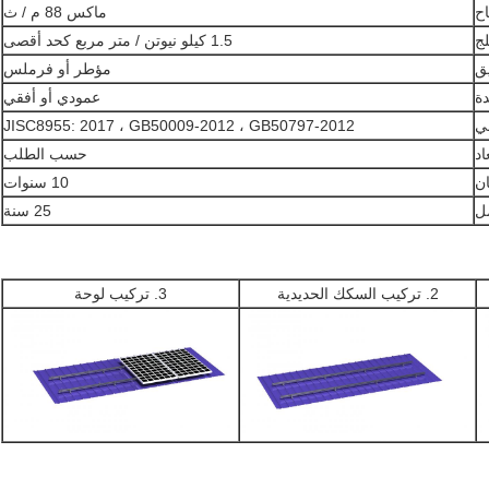
اح
ماكس 88 م / ث
لج
1.5 كيلو نيوتن / متر مربع كحد أقصى
يق
مؤطر أو فرملس
دة
عمودي أو أفقي
ي
JISC8955: 2017 ، GB50009-2012 ، GB50797-2012
اد
حسب الطلب
ن
10 سنوات
مل
25 سنة
2. تركيب السكك الحديدية
3. تركيب لوحة