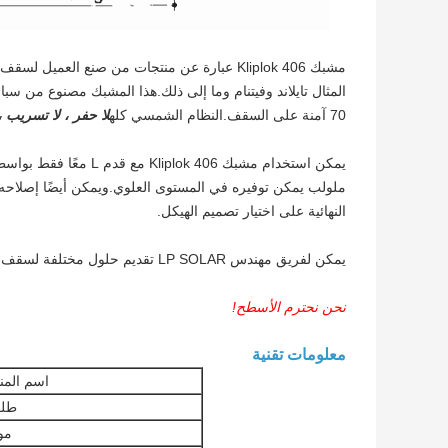
70 آمنة على السقف.النظام الشمسي كله
لا حفر ، لا تسريب ،
يمكن استخدام مشبك  406
النهائية على اختيار تصميم الهيكل.
يمكن لفريق مهندس LP SOLAR تقديم حلول مختلفة لسقف Kliplok 406 وفقًا لتفاصيل حالة السقف ومتطلبات التفاصيل.
نحن نحترم الأسطح!
معلومات تقنية
اسم المن
طل
مو