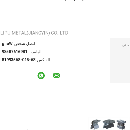
LIPU METAL(JIANGYIN) CO., LTD
اتصل شخص:
Wang
الهاتف ::
18961678589
الفاكس:
86-510-86539918