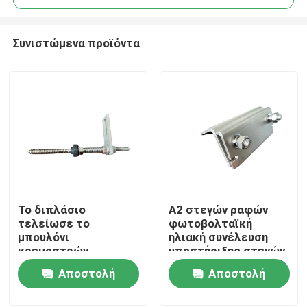
Συνιστώμενα προϊόντα
Το διπλάσιο
A2 στεγών ραφών
Σπίτι
τελείωσε το
φωτοβολταϊκή
μπουλόνι
ηλιακή συνέλευση
κρεμαστρών
υποστήριξης στεγών
Προϊόντα
μπουλονιών με το
PV ραφών
Αποστολή
Αποστολή
πιάτο ανοξείδωτου
σφιγκτηρών μόνιμη
για τη στέγη
ερώτησης
ερώτησης
Βίντεο
μετάλλων με το