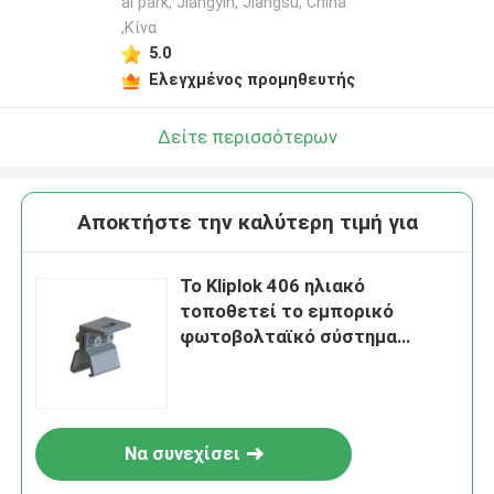
al park, Jiangyin, Jiangsu, China
,Κίνα
5.0
Ελεγχμένος προμηθευτής
Δείτε περισσότερων
Αποκτήστε την καλύτερη τιμή για
Το Kliplok 406 ηλιακό
τοποθετεί το εμπορικό
φωτοβολταϊκό σύστημα
κασσίτερου επιτροπής
Frameless στεγών μετάλλων
Να συνεχίσει