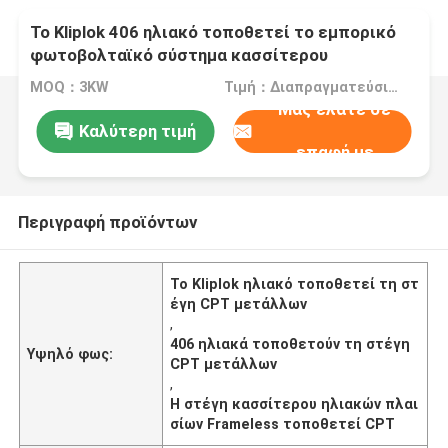
Το Kliplok 406 ηλιακό τοποθετεί το εμπορικό
φωτοβολταϊκό σύστημα κασσίτερου
επιτροπής Frameless στεγών μετάλλων
MOQ：3KW
Τιμή：Διαπραγματεύσιμα
Μας ελάτε σε
Καλύτερη τιμή
επαφή με
Περιγραφή προϊόντων
Το Kliplok ηλιακό τοποθετεί τη στ
έγη CPT μετάλλων
,
406 ηλιακά τοποθετούν τη στέγη
Υψηλό φως:
CPT μετάλλων
,
Η στέγη κασσίτερου ηλιακών πλαι
σίων Frameless τοποθετεί CPT