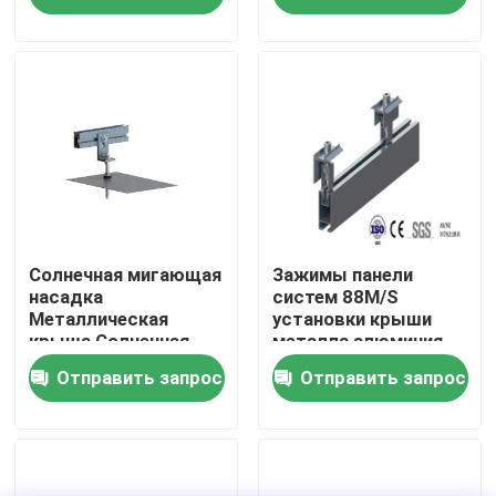
солнечное
Шоу VR
О нас
Путешествие фабрики
Проверка качества
Солнечная мигающая
Зажимы панели
насадка
систем 88M/S
Металлическая
установки крыши
крыша Солнечная
металла алюминия
Свяжитесь мы
фотогальваническая
олова солнечные
Отправить запрос
Отправить запрос
жестяная крыша
Случаи
солнечный pv устанавливая системы