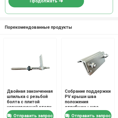
Продолжать
Порекомендованные продукты
Дом
Двойная законченная
Собрание поддержки
шпилька с резьбой
PV крыши шва
Продукты
болта с плитой
положения
нержавеющей стали
струбцины шва
для крыши металла
крыши A2
Отправить запрос
Отправить запрос
Видео
с деревянным purlin
фотовольтайческое