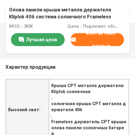
Олова панели крыши металла держателя
Kliplok 406 система солнечного Frameless
коммерчески фотовольтайческая
MOQ：3KW
Цена：Подлежит обсуждению
контактные
Лучшая цена
данные
Характер продукции
Крыша CPT металла держателя
Kliplok солнечная
,
солнечная крыша CPT металла д
Высокий свет:
ержателя 406
,
Frameless держатель CPT крыши
олова панели солнечных батаре
й