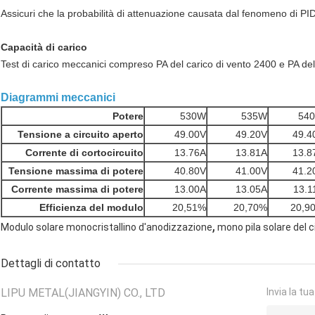
Assicuri che la probabilità di attenuazione causata dal fenomeno di PI
Capacità di carico
Test di carico meccanici compreso PA del carico di vento 2400 e PA del
Diagrammi meccanici
Potere
530W
535W
54
Tensione a circuito aperto
49.00V
49.20V
49.4
Corrente di cortocircuito
13.76A
13.81A
13.8
Tensione massima di potere
40.80V
41.00V
41.2
Corrente massima di potere
13.00A
13.05A
13.1
Efficienza del modulo
20,51%
20,70%
20,9
,
Modulo solare monocristallino d'anodizzazione
mono pila solare del c
Dettagli di contatto
LIPU METAL(JIANGYIN) CO., LTD
Invia la tu