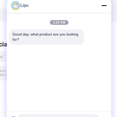
monocristalline
maschio del cavo
Lipu
o
del modulo 182
del pannello
solari
solare,
o
monocristallini
connettore
2:25 AM
fotovoltaico MC4
Good day, what product are you looking 
for?
ciare messaggio