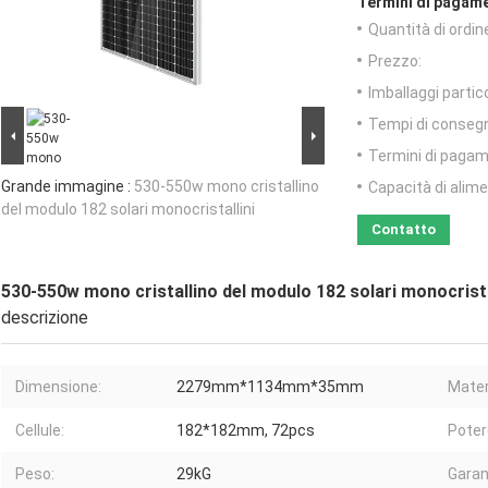
Termini di pagame
Quantità di ordin
Prezzo:
Imballaggi partico
Tempi di conseg
Termini di pagam
Grande immagine :
530-550w mono cristallino
Capacità di alim
del modulo 182 solari monocristallini
Contatto
530-550w mono cristallino del modulo 182 solari monocrista
descrizione
Dimensione:
2279mm*1134mm*35mm
Mater
Cellule:
182*182mm, 72pcs
Poter
Peso:
29kG
Garan