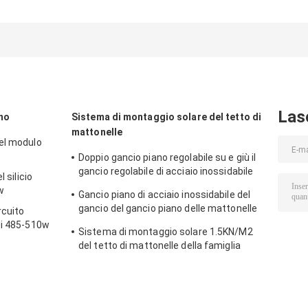
d'anodizzazione
del silicio 182mm
circuito
del silicone
del modulo 580-
monocristallin
solare
605w
del modulo di
monocristallino
485-510w mon
del modulo 182
Las
no
Sistema di montaggio solare del tetto di
mattonelle
el modulo
Doppio gancio piano regolabile su e giù il
gancio regolabile di acciaio inossidabile
 silicio
del gancio pricipalmente per Europa
w
Gancio piano di acciaio inossidabile del
gancio del gancio piano delle mattonelle
rcuito
180° pricipalmente per Europa
di 485-510w
Sistema di montaggio solare 1.5KN/M2
del tetto di mattonelle della famiglia
88m/S