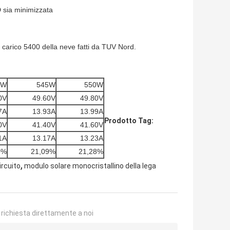
D sia minimizzata
 carico 5400 della neve fatti da TUV Nord.
0W
545W
550W
0V
49.60V
49.80V
7A
13.93A
13.99A
Prodotto Tag:
0V
41.40V
41.60V
1A
13.17A
13.23A
0%
21,09%
21,28%
,
ircuito
modulo solare monocristallino della lega
a richiesta direttamente a noi