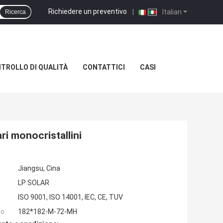
Richiedere un preventivo
|
Italian
Ricerca
TROLLO DI QUALITÀ
CONTATTICI
CASI
i monocristallini
Jiangsu, Cina
LP SOLAR
ISO 9001, ISO 14001, IEC, CE, TUV
o:
182*182-M-72-MH