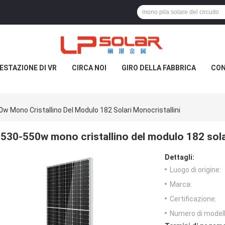
ESTAZIONE DI VR
CIRCA NOI
GIRO DELLA FABBRICA
CON
w Mono Cristallino Del Modulo 182 Solari Monocristallini
530-550w mono cristallino del modulo 182 solar
Dettagli:
Luogo di origine:
Marca:
Certificazione:
Numero di modell