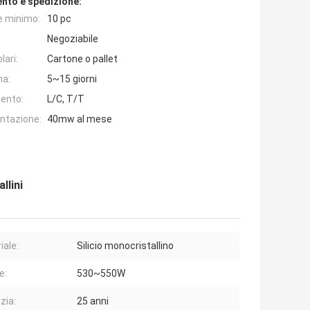
nto e spedizione:
e minimo:
10 pc
Negoziabile
lari:
Cartone o pallet
na:
5~15 giorni
ento:
L/C, T/T
entazione:
40mw al mese
llini
iale:
Silicio monocristallino
e:
530~550W
zia:
25 anni