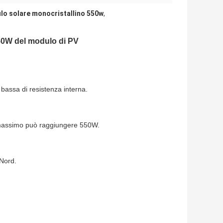
o solare monocristallino 550w
,
50W del modulo di PV
 bassa di resistenza interna.
e massimo può raggiungere 550W.
 Nord.