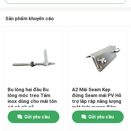
Sản phẩm khuyến cáo
Bu lông hai đầu Bu
A2 Mái Seam Kẹp
Trang chủ
lông móc treo Tấm
đứng Seam mái PV Hỗ
inox dùng cho mái tôn
trợ lắp ráp năng lượng
có xà gồ gỗ
mặt trời quang điện
Các sản phẩm
Gửi yêu cầu
Gửi yêu cầu
Video