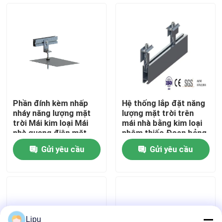
Chương trình VR
Về chúng tôi
Tham quan nhà máy
Phần đính kèm nhấp
Hệ thống lắp đặt năng
nháy năng lượng mặt
lượng mặt trời trên
Kiểm soát chất lượng
trời Mái kim loại Mái
mái nhà bằng kim loại
nhà quang điện mặt
nhôm thiếc Đoạn bảng
trời
88M / S
Gửi yêu cầu
Gửi yêu cầu
Liên hệ chúng tôi
Các trường hợp
Hệ thống lắp đặt PV năng lượng mặt trời
Lipu