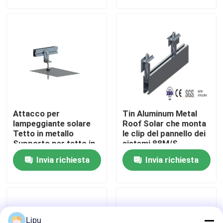
Manifestazione di VR
Circa noi
Giro della fabbrica
Attacco per
Tin Aluminum Metal
Controllo di qualità
lampeggiante solare
Roof Solar che monta
Tetto in metallo
le clip del pannello dei
Supporto per tetto in
sistemi 88M/S
latta solare
Contattici
Invia richiesta
Invia richiesta
fotovoltaico
Casi
pv solare che monta i sistemi
Lipu