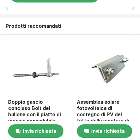
Prodotti raccomandati
Casa
Doppio gancio
Assemblea solare
concluso Bolt del
fotovoltaica di
bullone con il piatto di
sostegno di PV del
Prodotti
acciaio inossidabile
tetto della cucitura di
per il tetto del metallo
condizione del
Invia richiesta
Invia richiesta
con il purlin di legno
morsetto della
Video
cucitura del tetto A2