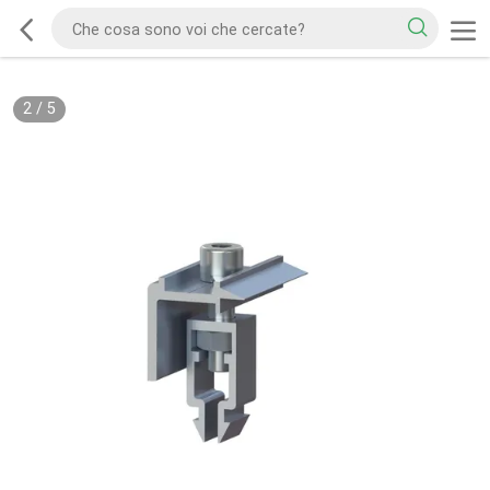
2
/
5