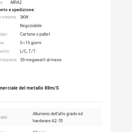
o:
MRA2
nto e spedizione:
e minimo:
3KW
Negoziabile
lari:
Cartone o pallet
na:
5~15 giorni
ento:
L/C, T/T
entazione:
30 megawatt al mese
merciale del metallo 88m/S
Alluminio dell'alto grado ed
iale:
hardware A2-70