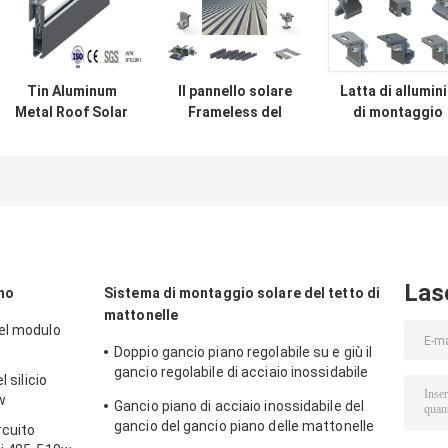
Tin Aluminum
Il pannello solare
Latta di allumin
Metal Roof Solar
Frameless del
di montaggio
che monta le clip
tetto del metallo
solare del
del pannello dei
88M/S inquadra
sistema del tet
sistemi 88M/S
1.5KN/M2
fotovoltaico de
ondulato
metallo A2
Las
no
Sistema di montaggio solare del tetto di
mattonelle
el modulo
Doppio gancio piano regolabile su e giù il
gancio regolabile di acciaio inossidabile
 silicio
del gancio pricipalmente per Europa
w
Gancio piano di acciaio inossidabile del
gancio del gancio piano delle mattonelle
rcuito
180° pricipalmente per Europa