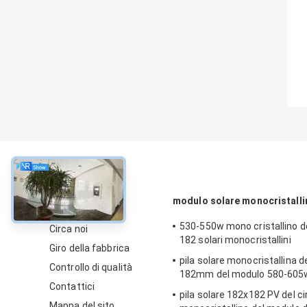
circa
modulo solare monocristalli
530-550w mono cristallino d
Circa noi
182 solari monocristallini
Giro della fabbrica
pila solare monocristallina del
Controllo di qualità
182mm del modulo 580-605
Contattici
pila solare 182x182 PV del ci
Mappa del sito