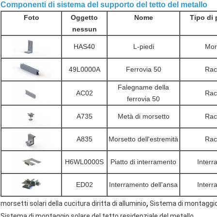
Componenti di sistema del supporto del tetto del metallo
Foto
Oggetto
Nome
Tipo di 
nessun
HAS40
L-piedi
Mors
49L0000A
Ferrovia 50
Rac
Falegname della
AC02
Rac
ferrovia 50
A735
Metà di morsetto
Rac
A835
Morsetto dell'estremità
Rac
H6WL0000S
Piatto di interramento
Interr
ED02
Interramento dell'ansa
Interr
,
morsetti solari della cucitura diritta di alluminio
Sistema di montaggio 
Sistema di montaggio solare del tetto residenziale del metallo