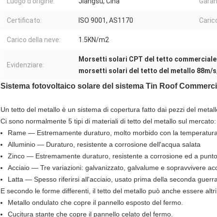
Luogo d'origine:
Jiangsu, Cina
Garan
Certificato:
ISO 9001, AS1170
Carico
Carico della neve:
1.5KN/m2
Morsetti solari CPT del tetto commerciale
Evidenziare:
morsetti solari del tetto del metallo 88m/s
Sistema fotovoltaico solare del sistema Tin Roof Commercial
Un tetto del metallo è un sistema di copertura fatto dai pezzi del metall
Ci sono normalmente 5 tipi di materiali di tetto del metallo sul mercato:
Rame — Estremamente duraturo, molto morbido con la temperatura 
Alluminio — Duraturo, resistente a corrosione dell'acqua salata
Zinco — Estremamente duraturo, resistente a corrosione ed a punto
Acciaio — Tre variazioni: galvanizzato, galvalume e sopravvivere acc
Latta — Spesso riferirsi all'acciaio, usato prima della seconda gue
E secondo le forme differenti, il tetto del metallo può anche essere altr
Metallo ondulato che copre il pannello esposto del fermo.
Cucitura stante che copre il pannello celato del fermo.