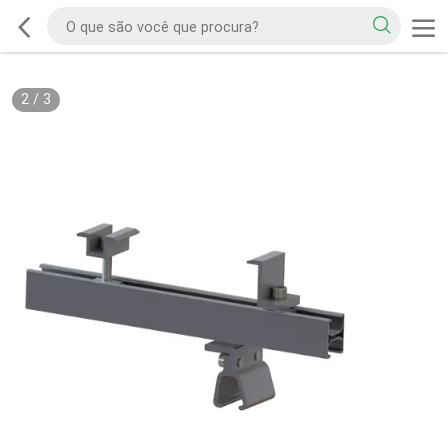
2
/
3