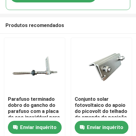
Produtos recomendados
Casa
Parafuso terminado
Conjunto solar
dobro do gancho do
fotovoltaico do apoio
parafuso com a placa
do picovolt do telhado
Produtos
de aço inoxidável para
da emenda da posição
o telhado do metal
da braçadeira da
Enviar inquérito
Enviar inquérito
com purlin de madeira
emenda do telhado A2
Vídeos