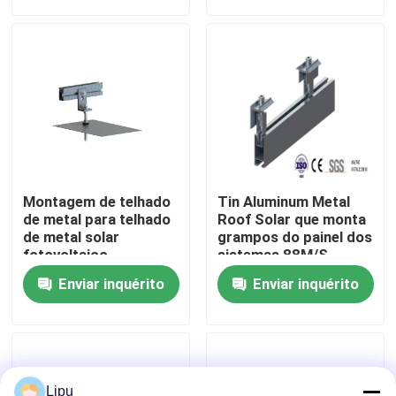
Mostra de VR
Sobre nós
Excursão da fábrica
Montagem de telhado
Tin Aluminum Metal
Controle da qualidade
de metal para telhado
Roof Solar que monta
de metal solar
grampos do painel dos
fotovoltaico
sistemas 88M/S
Contacte-nos
Enviar inquérito
Enviar inquérito
Casos
picovolt solar que monta sistemas
Lipu