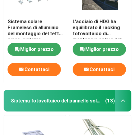
Sistema solare
L'acciaio di HDG ha
Frameless di alluminio
equilibrato il racking
del montaggio del tetto
fotovoltaico di
piano, sistema
montaggio solare del
commerciale del
tetto piano dei sistemi
Miglior prezzo
Miglior prezzo
montaggio della
zavorra
Contattaci
Contattaci
Sistema fotovoltaico del pannello solare
(13)