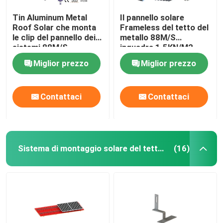
Tin Aluminum Metal
Il pannello solare
Roof Solar che monta
Frameless del tetto del
le clip del pannello dei
metallo 88M/S
sistemi 88M/S
inquadra 1.5KN/M2
ondulato
Miglior prezzo
Miglior prezzo
Contattaci
Contattaci
Sistema di montaggio solare del tetto di mattonelle
(16)