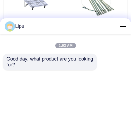
Fuori poli del sistema
fascetta ferma-cavo
Lipu
fotovoltaico del
solare 7.9mm di
pannello solare di
4.6mm, legami dello zip
griglia 3kw da mono
di acciaio inossidabile
1:03 AM
Sus304 per gli
Miglior prezzo
Miglior prezzo
accessori del
Good day, what product are you looking 
montaggio di pannello
for?
solare
Contattaci
Contattaci
Osservi più
Casa
Circa noi
Contattaci
Desktop Site
Mappa del sito
Privacy Policy