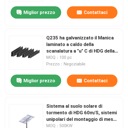
Miglior prezzo
Contattaci
Q235 ha galvanizzato il Manica
laminato a caldo della
scanalatura a "u" C di HDG della
struttura solare d'acciaio
MOQ：100 pc
Prezzo：Negoziabile
Miglior prezzo
Contattaci
Casa
Sistema al suolo solare di
Prodotti
tormento di HDG 60m/S, sistemi
unipolari del montaggio di messa
a terra di PV
Video
MOQ：500KW