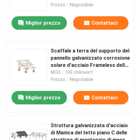
Prezzo：Negoziabile
Manifestazione di VR
Miglior prezzo
Contattaci
Circa noi
Scaffale a terra del supporto del
Giro della fabbrica
pannello galvanizzato corrosione
solare d'acciaio Frameless della
struttura anti
MOQ：100 chilowatt
Controllo di qualità
Prezzo：Negoziabile
Contattici
Miglior prezzo
Contattaci
Casi
Struttura galvanizzata d'acciaio
di Manica del tetto piano C delle
pv solare che monta i sistemi
strutture di montaggio di messa