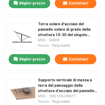
Miglior prezzo
Contattaci
Terra solare d'acciaio del
pannello solare di grado della
struttura 10-30 del singolo
mucchio che monta i sistemi
MOQ：500KW
Prezzo：Negoziabile
Miglior prezzo
Contattaci
Supporto verticale di messa a
terra del paesaggio della
struttura d'acciaio del pannello
solare del pendio
MOQ：1000 CHILOWATT
Prezzo：Negoziabile