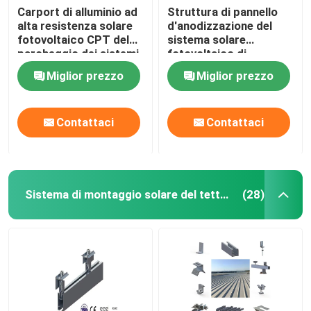
Carport di alluminio ad
Struttura di pannello
alta resistenza solare
d'anodizzazione del
fotovoltaico CPT del
sistema solare
parcheggio dei sistemi
fotovoltaico di
del montaggio di PV
alluminio di tormento
Miglior prezzo
Miglior prezzo
PFA
Contattaci
Contattaci
Sistema di montaggio solare del tetto del metallo
(28)