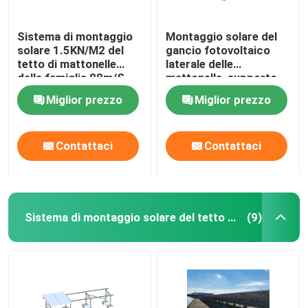
Sistema di montaggio
Montaggio solare del
solare 1.5KN/M2 del
gancio fotovoltaico
tetto di mattonelle
laterale delle
della famiglia 88m/S
mattonelle, supporto
solare delle mattonelle
Miglior prezzo
Miglior prezzo
AL6005
Contattaci
Contattaci
Sistema di montaggio solare del tetto piano
(9)