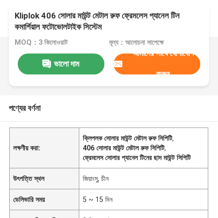
Kliplok 406 সোলার মাউন্ট মেটাল রুফ ফ্রেমলেস প্যানেল টিন
কমার্শিয়াল ফটোভোলটাইক সিস্টেম
MOQ：3 কিলোওয়াট
মূল্য：আলোচনা সাপেক্ষে
আমাদের সাথে যোগাযোগ
ভালো দাম
করুন
পণ্যের বর্ণনা
ক্লিপলক সোলার মাউন্ট মেটাল রুফ সিপিটি
,
লক্ষণীয় করা:
406 সোলার মাউন্ট মেটাল রুফ সিপিটি
,
ফ্রেমলেস সোলার প্যানেল টিনের ছাদ মাউন্ট সিপিটি
উৎপত্তি স্থল
জিয়াংসু, চীন
ডেলিভারি সময়
5 ~ 15 দিন