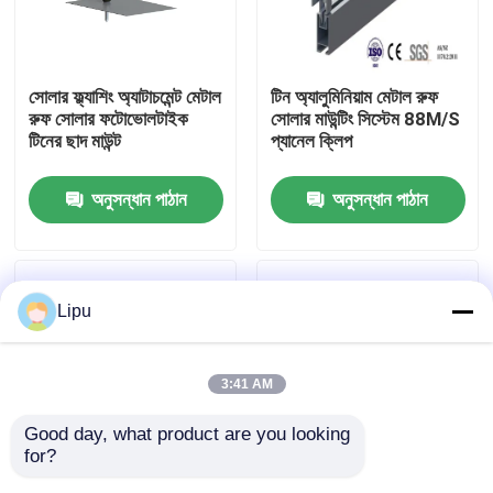
ভিআর শো
সোলার ফ্ল্যাশিং অ্যাটাচমেন্ট মেটাল
টিন অ্যালুমিনিয়াম মেটাল রুফ
রুফ সোলার ফটোভোলটাইক
সোলার মাউন্টিং সিস্টেম 88M/S
আমাদের সম্পর্কে
টিনের ছাদ মাউন্ট
প্যানেল ক্লিপ
অনুসন্ধান পাঠান
অনুসন্ধান পাঠান
কারখানা ভ্রমণ
মান নিয়ন্ত্রণ
Lipu
যোগাযোগ করুন
3:41 AM
মামলা
Good day, what product are you looking 
for?
সোলার পিভি মাউন্টিং সিস্টেম
ত্রিভুজ 60m/S মেটাল রুফ
আবাসিক অ্যানোডাইজড মেটাল