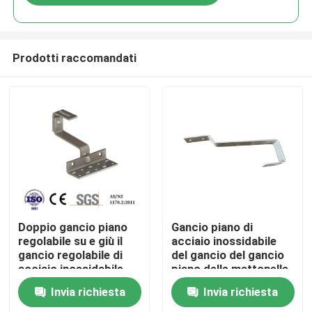
Prodotti raccomandati
Casa
Doppio gancio piano
Gancio piano di
regolabile su e giù il
acciaio inossidabile
gancio regolabile di
del gancio del gancio
Prodotti
acciaio inossidabile
piano delle mattonelle
del gancio
180° pricipalmente
Invia richiesta
Invia richiesta
pricipalmente per
per Europa
Video
Europa