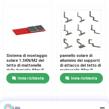
Manifestazione di VR
Circa noi
Giro della fabbrica
Sistema di montaggio
pannello solare di
Controllo di qualità
solare 1.5KN/M2 del
alluminio dei supporti
tetto di mattonelle
di attacco del tetto di
della famiglia 88m/S
mattonelle 88m/S
Sus304
Contattici
Invia richiesta
Invia richiesta
Casi
pv solare che monta i sistemi
Lipu