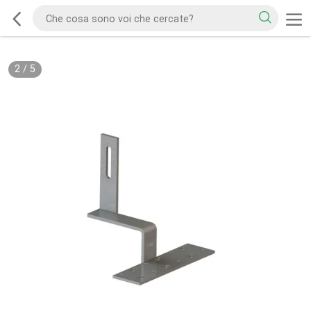
2
/
5