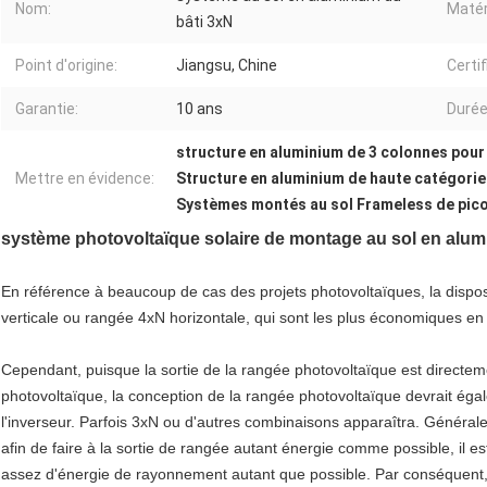
Nom:
Matér
bâti 3xN
Point d'origine:
Jiangsu, Chine
Certif
Garantie:
10 ans
Durée
structure en aluminium de 3 colonnes pour
Mettre en évidence:
Structure en aluminium de haute catégorie
Systèmes montés au sol Frameless de pic
système photovoltaïque solaire de montage au sol en alum
En référence à beaucoup de cas des projets photovoltaïques, la dispo
verticale ou rangée 4xN horizontale, qui sont les plus économiques en 
Cependant, puisque la sortie de la rangée photovoltaïque est directement
photovoltaïque, la conception de la rangée photovoltaïque devrait éga
l'inverseur. Parfois 3xN ou d'autres combinaisons apparaîtra. Généra
afin de faire à la sortie de rangée autant énergie comme possible, il e
assez d'énergie de rayonnement autant que possible. Par conséquent, i