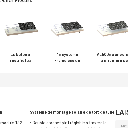
Autres Produits
Le béton a
45 système
AL6005 a anodi
rectifié les
Frameless de
la structure de
systèmes
picovolte de
montage solair
solaires en
structure en
en aluminium l
aluminium de la
aluminium solaire
système au sol 
structure de
du degré 60M/S
45 degrés
montage 88m/S
picovolte
LAI
in
Système de montage solaire de toit de tuile
u module 182
Double crochet plat réglable à travers le