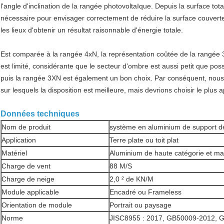
l'angle d'inclination de la rangée photovoltaïque. Depuis la surface totale
nécessaire pour envisager correctement de réduire la surface couvert
les lieux d'obtenir un résultat raisonnable d'énergie totale.
Est comparée à la rangée 4xN, la représentation coûtée de la rangée 3
est limité, considérante que le secteur d'ombre est aussi petit que poss
puis la rangée 3XN est également un bon choix. Par conséquent, nous 
sur lesquels la disposition est meilleure, mais devrions choisir le plus a
Données techniques
Nom de produit
système en aluminium de support de
Application
Terre plate ou toit plat
Matériel
Aluminium de haute catégorie et ma
Charge de vent
88 M/S
Charge de neige
2,0 ² de KN/M
Module applicable
Encadré ou Frameless
Orientation de module
Portrait ou paysage
Norme
JISC8955 : 2017, GB50009-2012, 