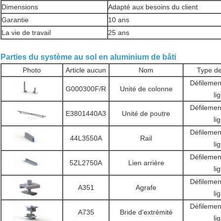
Dimensions
Adapté aux besoins du client
Garantie
10 ans
La vie de travail
25 ans
Parties du système au sol en aluminium de bâti
Photo
Article aucun
Nom
Type de
Défilement
G000300F/R
Unité de colonne
li
Défilement
E3801440A3
Unité de poutre
li
Défilement
44L3550A
Rail
li
Défilement
5ZL2750A
Lien arrière
li
Défilement
A351
Agrafe
li
Défilement
A735
Bride d'extrémité
li