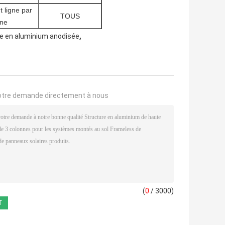
 ligne par
TOUS
gne
,
re en aluminium anodisée
otre demande directement à nous
(
0
/ 3000)