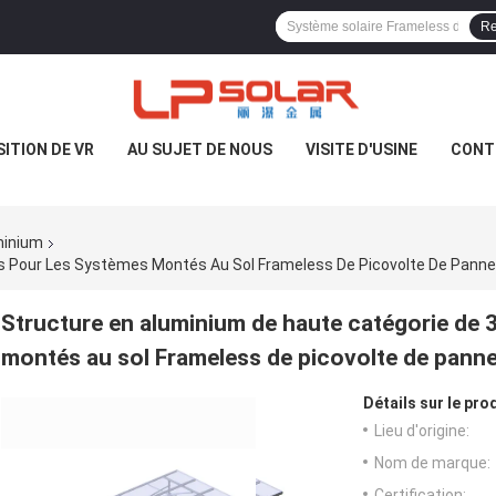
Re
ITION DE VR
AU SUJET DE NOUS
VISITE D'USINE
CONT
minium
s Pour Les Systèmes Montés Au Sol Frameless De Picovolte De Panne
Structure en aluminium de haute catégorie de 
montés au sol Frameless de picovolte de panne
Détails sur le prod
Lieu d'origine:
Nom de marque:
Certification: