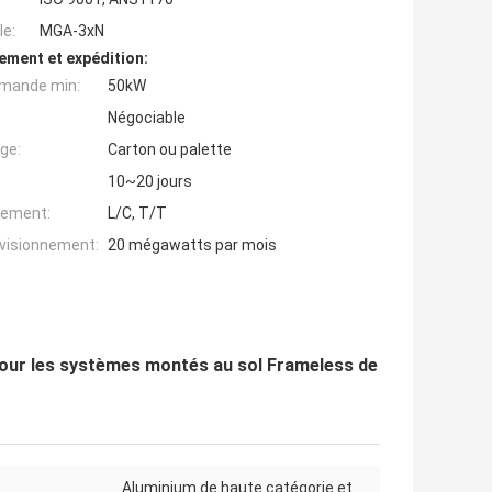
e:
MGA-3xN
ement et expédition:
mande min:
50kW
Négociable
ge:
Carton ou palette
10~20 jours
iement:
L/C, T/T
ovisionnement:
20 mégawatts par mois
pour les systèmes montés au sol Frameless de
Aluminium de haute catégorie et