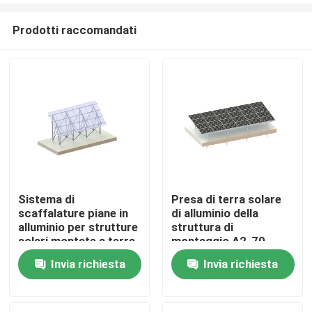
Prodotti raccomandati
Sistema di
Presa di terra solare
scaffalature piane in
di alluminio della
Casa
alluminio per strutture
struttura di
solari montate a terra
montaggio A2-70
in alluminio
88m/S
Invia richiesta
Invia richiesta
Prodotti
Video