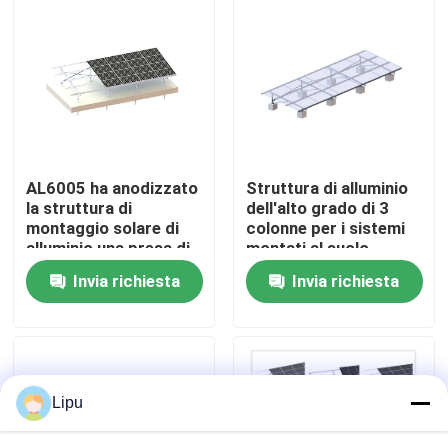
Manifestazione di VR
Circa noi
Giro della fabbrica
AL6005 ha anodizzato
Struttura di alluminio
la struttura di
dell'alto grado di 3
montaggio solare di
colonne per i sistemi
Controllo di qualità
alluminio una presa di
montati al suolo
terra da 45 gradi
Frameless di PV dei
Invia richiesta
Invia richiesta
pannelli solari
Contattici
Casi
Lipu
pv solare che monta i sistemi