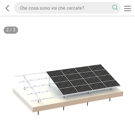
2
/
3