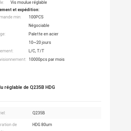
e:
Vis moulue réglable
ement et expédition:
mande min:
100PCS
Négociable
ge:
Palette en acier
10~20 jours
iement:
L/C, T/T
ovisionnement:
10000pcs par mois
ulu réglable de Q235B HDG
iel:
Q235B
ration de
HDG 80um