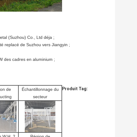
tal (Suzhou) Co., Ltd déja ;
été replacé de Suzhou vers Jiangyin ;
W des cadres en aluminium ;
Produit Tag:
on de
Échantillonnage du
ucting
secteur
on W.H. 2
Région de