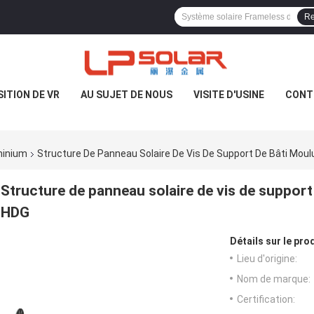
Re
ITION DE VR
AU SUJET DE NOUS
VISITE D'USINE
CONT
minium
Structure De Panneau Solaire De Vis De Support De Bâti Mou
Structure de panneau solaire de vis de support
HDG
Détails sur le prod
Lieu d'origine:
Nom de marque:
Certification: