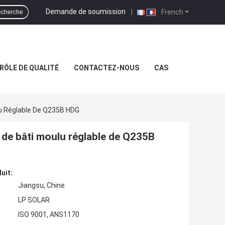
Demande de soumission
|
French
cherche
RÔLE DE QUALITÉ
CONTACTEZ-NOUS
CAS
lu Réglable De Q235B HDG
 de bâti moulu réglable de Q235B
uit:
Jiangsu, Chine
LP SOLAR
ISO 9001, ANS1170