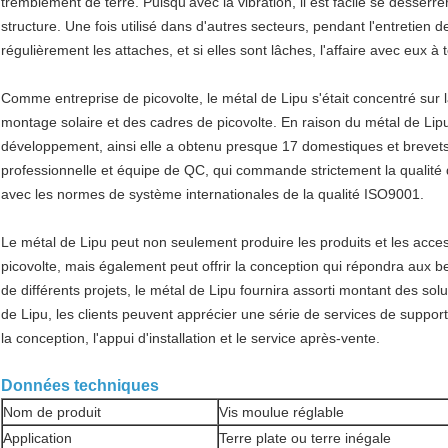
tremblement de terre. Puisqu'avec la vibration, il est facile se desserrer
structure. Une fois utilisé dans d'autres secteurs, pendant l'entretien de
régulièrement les attaches, et si elles sont lâches, l'affaire avec eux à
Comme entreprise de picovolte, le métal de Lipu s'était concentré sur 
montage solaire et des cadres de picovolte. En raison du métal de Lip
développement, ainsi elle a obtenu presque 17 domestiques et brevets 
professionnelle et équipe de QC, qui commande strictement la qualité d
avec les normes de système internationales de la qualité ISO9001.
Le métal de Lipu peut non seulement produire les produits et les acc
picovolte, mais également peut offrir la conception qui répondra aux be
de différents projets, le métal de Lipu fournira assorti montant des so
de Lipu, les clients peuvent apprécier une série de services de support
la conception, l'appui d'installation et le service après-vente.
Données techniques
Nom de produit
Vis moulue réglable
Application
Terre plate ou terre inégale