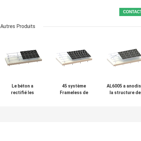
Autres Produits
Le béton a
45 système
AL6005 a anodi
rectifié les
Frameless de
la structure de
systèmes
picovolte de
montage solair
solaires en
structure en
en aluminium l
aluminium de la
aluminium solaire
système au sol 
structure de
du degré 60M/S
45 degrés
montage 88m/S
picovolte