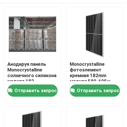
Анодируя панель
Monocrystalline
Monocrystalline
фотоэлемент
солнечного силикона
кремния 182mm
модуля 182
модуля 580-605w
полностью черная
Отправить запрос
Отправить запрос