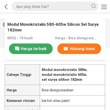
Modul Monokristalin 580-605w Silicon Sel Surya
2
/
0
182mm
MOQ：10 buah
Harga：Bisa dinegosiasikan
Harga terbaik
Hubungi kami
DESKRIPSI PRODUK
Modul monokristalin 580w
,
Cahaya Tinggi:
modul monokristalin 605w
,
sel surya silikon 182mm
Harga
Bisa dinegosiasikan
Kemasan rincian
karton atau palet