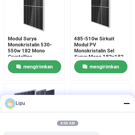
Modul Surya
485-510w Sirkuit
Monokristalin 530-
Modul PV
550w 182 Mono
Monokristalin Sel
Crystalline
Surya Mono 182x182
mengirimkan
mengirimkan
permintaan
permintaan
Rumah
Lipu
Produk
8:00 AM
Video