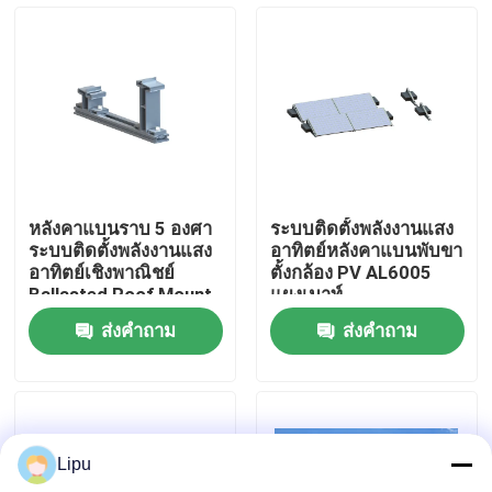
การแสดง VR
เกี่ยวกับเรา
ทัวร์โรงงาน
หลังคาแบนราบ 5 องศา
ระบบติดตั้งพลังงานแสง
ระบบติดตั้งพลังงานแสง
อาทิตย์หลังคาแบนพับขา
ควบคุมคุณภาพ
อาทิตย์เชิงพาณิชย์
ตั้งกล้อง PV AL6005
Ballasted Roof Mount
แผงเมาท์
Solar Racking
ส่งคำถาม
ส่งคำถาม
ติดต่อเรา
กรณี
Lipu
ระบบติดตั้งพลังงานแสงอาทิตย์