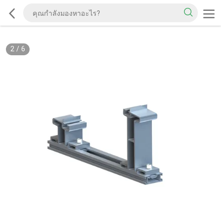
2
/
6