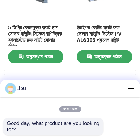
ভিআর শো
5 ডিগ্রি ফ্রেমযুক্ত ফ্ল্যাট ছাদ
ট্রাইপড ফোল্ডিং ফ্ল্যাট রুফ
সোলার মাউন্টিং সিস্টেম বাণিজ্যিক
সোলার মাউন্টিং সিস্টেম PV
আমাদের সম্পর্কে
ব্যালাস্টেড রুফ মাউন্ট সোলার
AL6005 প্যানেল মাউন্ট
র্যাকিং
অনুসন্ধান পাঠান
অনুসন্ধান পাঠান
কারখানা ভ্রমণ
মান নিয়ন্ত্রণ
Lipu
যোগাযোগ করুন
8:30 AM
মামলা
Good day, what product are you looking 
for?
সোলার পিভি মাউন্টিং সিস্টেম
ভাঁজ ট্রাইপড ফ্ল্যাট ছাদ সোলার
এইচডিজি স্টিল ব্যালাস্টেড