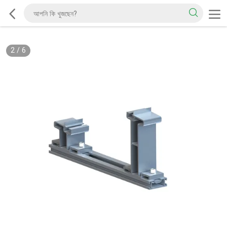
2
/
6