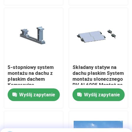
Pokaz VR
O nas
Wycieczka po fabryce
5-stopniowy system
Składany statyw na
Kontrola jakości
montażu na dachu z
dachu płaskim System
płaskim dachem
montażu słonecznego
Komercyjne
PV AL6005 Montaż na
balastowane regały
panelu
Skontaktuj się z nami
Wyślij zapytanie
Wyślij zapytanie
słoneczne do montażu
na dachu
Sprawy
Systemy montażu fotowoltaicznego słonecznego