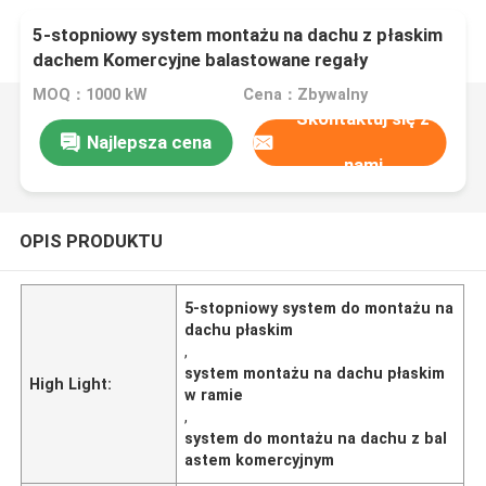
5-stopniowy system montażu na dachu z płaskim
dachem Komercyjne balastowane regały
słoneczne do montażu na dachu
MOQ：1000 kW
Cena：Zbywalny
Skontaktuj się z
Najlepsza cena
nami
OPIS PRODUKTU
5-stopniowy system do montażu na
dachu płaskim
,
system montażu na dachu płaskim
High Light:
w ramie
,
system do montażu na dachu z bal
astem komercyjnym