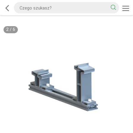
2
/
6