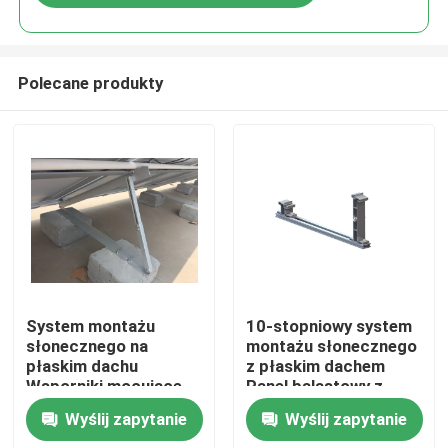
Polecane produkty
Dom
System montażu
10-stopniowy system
słonecznego na
montażu słonecznego
płaskim dachu
z płaskim dachem
Produkty
Wsporniki mocujące
Panel balastowy z
do paneli słonecznych
ramą fotowoltaiczną
Wyślij zapytanie
Wyślij zapytanie
Wsporniki montażowe
Filmy
do paneli słonecznych