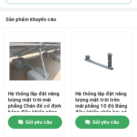
Sản phẩm khuyến cáo
Hệ thống lắp đặt năng
Hệ thống lắp đặt năng
Trang chủ
lượng mặt trời mái
lượng mặt trời trên
phẳng Chân đế cố định
mái phẳng 10 độ Bảng
bảng điều khiển năng
điều khiển chấn lưu có
Các sản phẩm
lượng mặt trời Chân đế
khung quang điện
Gửi yêu cầu
Gửi yêu cầu
nghiêng bảng điều
khiển năng lượng mặt
Video
trời