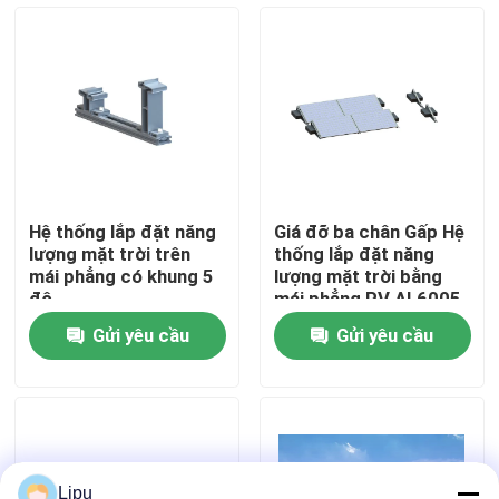
Chương trình VR
Về chúng tôi
Tham quan nhà máy
Hệ thống lắp đặt năng
Giá đỡ ba chân Gấp Hệ
lượng mặt trời trên
thống lắp đặt năng
Kiểm soát chất lượng
mái phẳng có khung 5
lượng mặt trời bằng
độ
mái phẳng PV AL6005
Bảng điều khiển PV
Gửi yêu cầu
Gửi yêu cầu
AL6005
Liên hệ chúng tôi
Các trường hợp
Hệ thống lắp đặt PV năng lượng mặt trời
Lipu