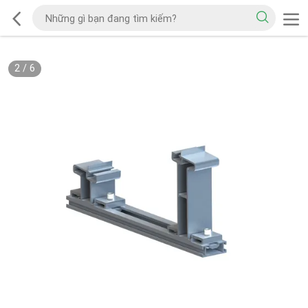
2
/
6