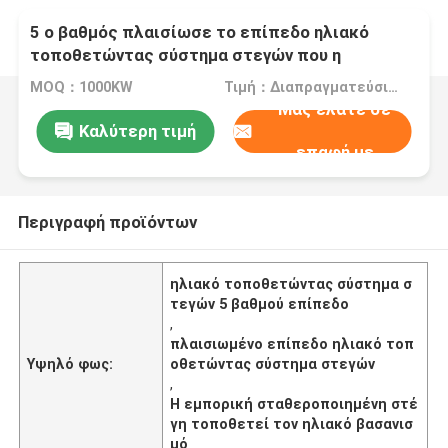
5 ο βαθμός πλαισίωσε το επίπεδο ηλιακό
τοποθετώντας σύστημα στεγών που η
εμπορική σταθεροποιημένη στέγη τοποθετεί
MOQ：1000KW
Τιμή：Διαπραγματεύσιμα
τον ηλιακό βασανισμό
Μας ελάτε σε
Καλύτερη τιμή
επαφή με
Περιγραφή προϊόντων
ηλιακό τοποθετώντας σύστημα σ
τεγών 5 βαθμού επίπεδο
,
πλαισιωμένο επίπεδο ηλιακό τοπ
Υψηλό φως:
οθετώντας σύστημα στεγών
,
Η εμπορική σταθεροποιημένη στέ
γη τοποθετεί τον ηλιακό βασανισ
μό