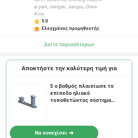
al park, Jiangyin, Jiangsu, China
,Κίνα
5.0
Ελεγχμένος προμηθευτής
Δείτε περισσότερων
Αποκτήστε την καλύτερη τιμή για
5 ο βαθμός πλαισίωσε το
επίπεδο ηλιακό
τοποθετώντας σύστημα
στεγών που η εμπορική
σταθεροποιημένη στέγη
τοποθετεί τον ηλιακό
βασανισμό
Να συνεχίσει