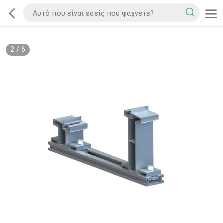
2
/
6