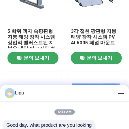
VR 전시회
5 학위 액자 속팡판형
3각 접힌 팡판형 지붕
우리에 대하여
지붕 태양 장착 시스템
태양 장착 시스템 PV
상업적 밸러스트된 지
AL6005 패널 마운트
붕은 태양 찌그러짐 변
공장 여행
형을 탑재합니다
문의 보내기
문의 보내기
품질 관리
연락주세요
Lipu
경우
6:33 AM
Good day, what product are you looking 
태양 피프 장착 시스템