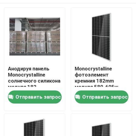
Анодируя панель
Monocrystalline
Monocrystalline
фотоэлемент
солнечного силикона
кремния 182mm
модуля 182
модуля 580-605w
полностью черная
Отправить запрос
Отправить запрос