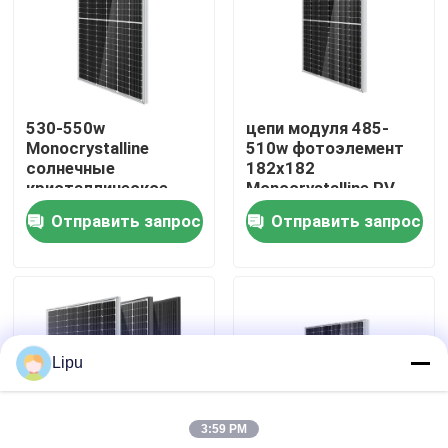
530-550w
цепи модуля 485-
Monocrystalline
510w фотоэлемент
солнечные
182x182
кристаллическое
Monocrystalline PV
модуля 182 Mono
Mono
Отправить запрос
Отправить запрос
Дом
Lipu
Продукты
3:59 PM
Видео