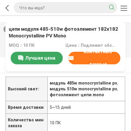
цепи модуля 485-510w фотоэлемент 182x182
2
/
0
Monocrystalline PV Mono
MOQ：10 ПК
Цена：Подлежит обсуждению
контактные
Лучшая цена
данные
Характер продукции
модуль 485w monocrystalline pv
,
Высокий свет:
модуль 510w monocrystalline pv
,
фотоэлемент цепи mono
Время доставки
5~15 дней
Количество мин
10 ПК
заказа