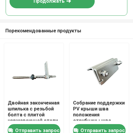
Продолжать
Порекомендованные продукты
Дом
Двойная законченная
Собрание поддержки
шпилька с резьбой
PV крыши шва
Продукты
болта с плитой
положения
нержавеющей стали
струбцины шва
для крыши металла
крыши A2
Отправить запрос
Отправить запрос
Видео
с деревянным purlin
фотовольтайческое