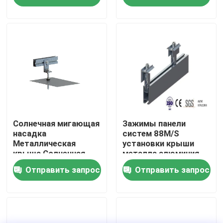
солнечное
Шоу VR
О нас
Путешествие фабрики
Проверка качества
Солнечная мигающая
Зажимы панели
насадка
систем 88M/S
Металлическая
установки крыши
крыша Солнечная
металла алюминия
Свяжитесь мы
фотогальваническая
олова солнечные
Отправить запрос
Отправить запрос
жестяная крыша
Случаи
солнечный pv устанавливая системы