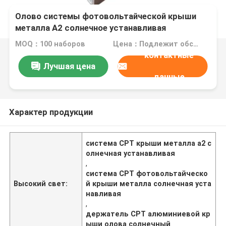
Олово системы фотовольтайческой крыши
металла A2 солнечное устанавливая
алюминиевое
MOQ：100 наборов
Цена：Подлежит обсуждению
контактные
Лучшая цена
данные
Характер продукции
система CPT крыши металла a2 с
олнечная устанавливая
,
система CPT фотовольтайческо
Высокий свет:
й крыши металла солнечная уста
навливая
,
держатель CPT алюминиевой кр
ыши олова солнечный