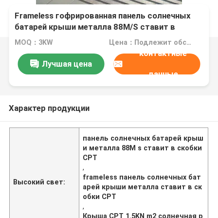
Frameless гофрированная панель солнечных
батарей крыши металла 88M/S ставит в
скобки 1.5KN/M2
MOQ：3KW
Цена：Подлежит обсуждению
контактные
Лучшая цена
данные
Характер продукции
панель солнечных батарей крыш
и металла 88M s ставит в скобки
CPT
,
frameless панель солнечных бат
Высокий свет:
арей крыши металла ставит в ск
обки CPT
,
Крыша CPT 1.5KN m2 солнечная р