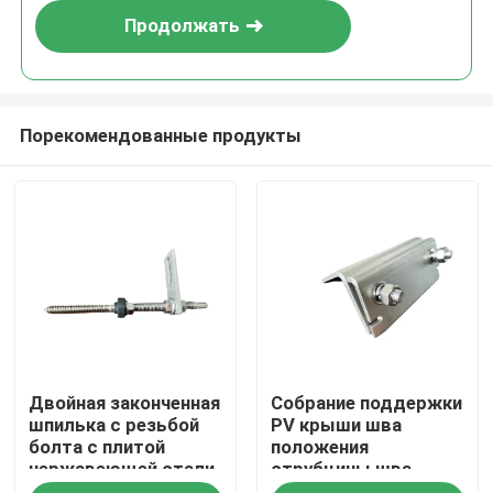
Продолжать
Порекомендованные продукты
Дом
Двойная законченная
Собрание поддержки
Продукты
шпилька с резьбой
PV крыши шва
болта с плитой
положения
нержавеющей стали
струбцины шва
Видео
для крыши металла
крыши A2