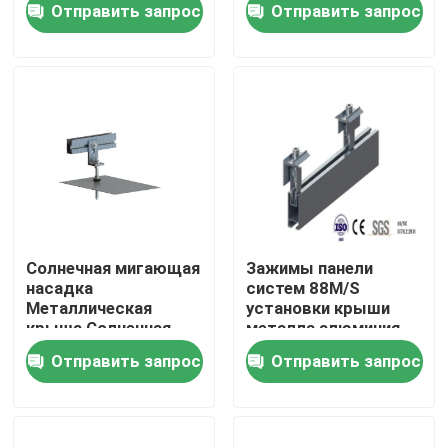
Отправить запрос
Отправить запрос
с деревянным purlin
фотовольтайческое
солнечное
Шоу VR
О нас
Путешествие фабрики
Проверка качества
Солнечная мигающая
Зажимы панели
насадка
систем 88M/S
Металлическая
установки крыши
Свяжитесь мы
крыша Солнечная
металла алюминия
фотогальваническая
олова солнечные
Отправить запрос
Отправить запрос
жестяная крыша
Случаи
солнечный pv устанавливая системы