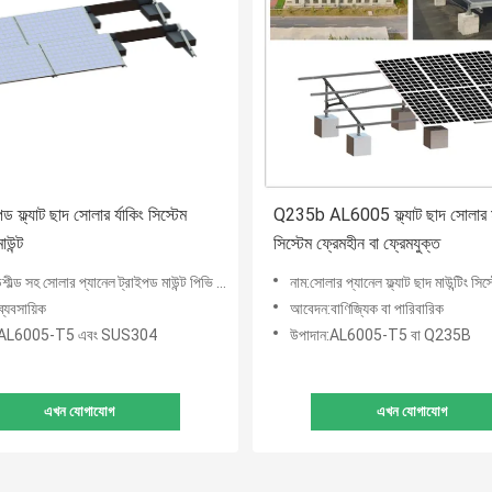
ড ফ্ল্যাট ছাদ সোলার র্যাকিং সিস্টেম
Q235b AL6005 ফ্ল্যাট ছাদ সোলার মা
াউন্ট
সিস্টেম ফ্রেমহীন বা ফ্রেমযুক্ত
ল্ড সহ সোলার প্যানেল ট্রাইপড মাউন্ট পিভি মাউন্টিং সিস্টেম
নাম:সোলার প্যানেল ফ্ল্যাট ছাদ মাউন্টিং সিস্
্যবসায়িক
আবেদন:বাণিজ্যিক বা পারিবারিক
ন:AL6005-T5 এবং SUS304
উপাদান:AL6005-T5 বা Q235B
এখন যোগাযোগ
এখন যোগাযোগ