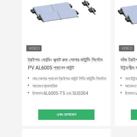
ট্রাইপড ফোল্ডিং ফ্ল্যাট রুফ সোলার মাউন্টিং সিস্টেম
ভাঁজ ট্রাইপ
PV AL6005 প্যানেল মাউন্ট
উইন্ডশীল্ড ম
নাম:সোলার প্যানেল ট্রাইপড মাউন্ট পিভি মাউন্টিং সিস্টেম
নাম:উইন্ডশী
আবেদন:ব্যবসায়িক
আবেদন:ব
উপাদান:AL6005-T5 এবং SUS304
উপাদা
এখন যোগাযোগ