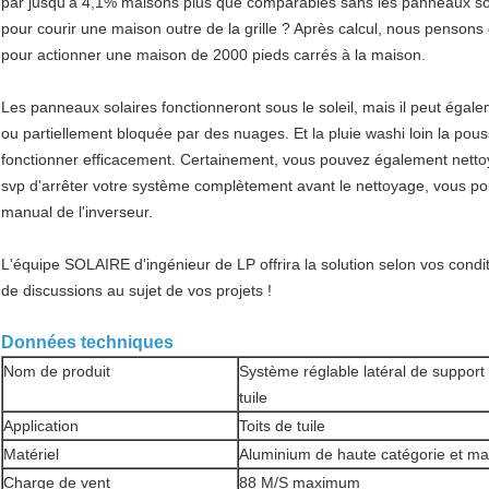
par jusqu'à 4,1% maisons plus que comparables sans les panneaux sol
pour courir une maison outre de la grille ? Après calcul, nous pensons 
pour actionner une maison de 2000 pieds carrés à la maison.
Les panneaux solaires fonctionneront sous le soleil, mais il peut égal
ou partiellement bloquée par des nuages. Et la pluie washi loin la pous
fonctionner efficacement. Certainement, vous pouvez également nett
svp d'arrêter votre système complètement avant le nettoyage, vous pouv
manual de l'inverseur.
L'équipe SOLAIRE d'ingénieur de LP offrira la solution selon vos condit
de discussions au sujet de vos projets !
Données techniques
Nom de produit
Système réglable latéral de support 
tuile
Application
Toits de tuile
Matériel
Aluminium de haute catégorie et ma
Charge de vent
88 M/S maximum