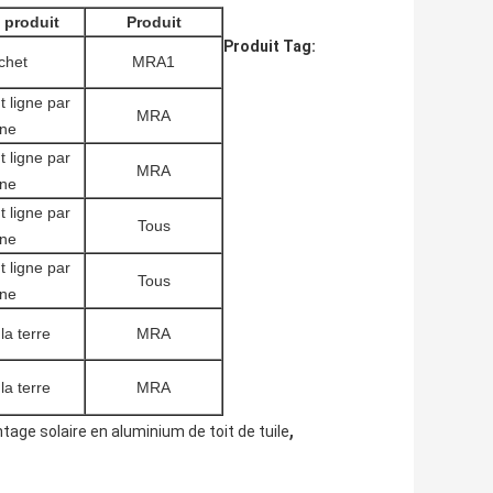
 produit
Produit
Produit Tag:
chet
MRA1
 ligne par
MRA
gne
 ligne par
MRA
gne
 ligne par
Tous
gne
 ligne par
Tous
gne
la terre
MRA
la terre
MRA
,
ge solaire en aluminium de toit de tuile