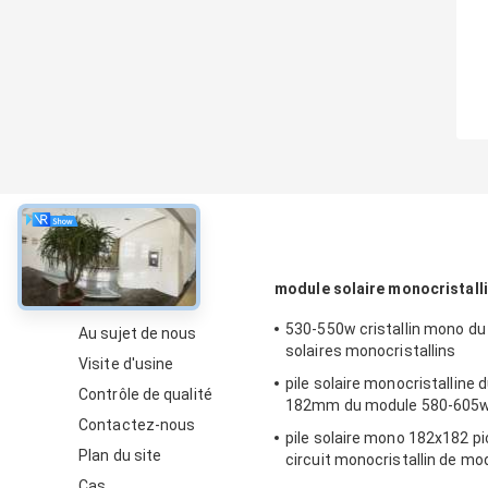
À propos
module solaire monocristall
530-550w cristallin mono d
Au sujet de nous
solaires monocristallins
Visite d'usine
pile solaire monocristalline d
Contrôle de qualité
182mm du module 580-605
Contactez-nous
pile solaire mono 182x182 pi
Plan du site
circuit monocristallin de mo
510w
Cas