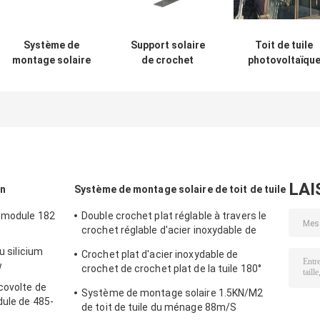
Système de
Support solaire
Toit de tuile
montage solaire
de crochet
photovoltaïqu
1.5KN/M2 de toit
photovoltaïque
argenté de
de tuile du
latéral de tuile,
matériel de
ménage 88m/S
bâti solaire de la
support de
tuile AL6005
panneau solair
50m/S
LAI
in
Système de montage solaire de toit de tuile
u module 182
Double crochet plat réglable à travers le
crochet réglable d'acier inoxydable de
crochet principalement pour l'Europe
u silicium
Crochet plat d'acier inoxydable de
w
crochet de crochet plat de la tuile 180°
principalement pour l'Europe
covolte de
Système de montage solaire 1.5KN/M2
dule de 485-
de toit de tuile du ménage 88m/S