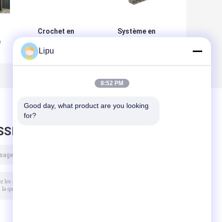
Crochet en
Système en
e
aluminium de
aluminium de
Lipu
montage solaire
support de toit de
photovoltaïque
tuile de
noir de panneau
parenthèse
e
de système de
réglable
8:52 PM
toit de tuile
photovoltaïque
de panneau
Good day, what product are you looking 
solaire de
for?
résidence
SSEZ UN MESSAGE