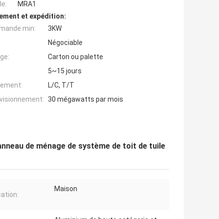
e:
MRA1
ement et expédition:
mande min:
3KW
Négociable
ge:
Carton ou palette
5~15 jours
iement:
L/C, T/T
ovisionnement:
30 mégawatts par mois
anneau de ménage de système de toit de tuile
Maison
cation: