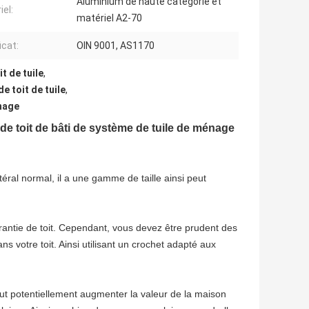
Aluminium de haute catégorie et
iel:
matériel A2-70
icat:
OIN 9001, AS1170
t de tuile
,
 toit de tuile
,
énage
e de toit de bâti de système de tuile de ménage
téral normal, il a une gamme de taille ainsi peut
rantie de toit. Cependant, vous devez être prudent des
 votre toit. Ainsi utilisant un crochet adapté aux
peut potentiellement augmenter la valeur de la maison