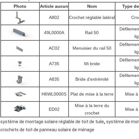
Photo
Article aucun
Nom
Type de
A802
Crochet réglable latéral
Cro
Défilement
49L0000A
Rail 50
li
Défilement
AC02
Menuisier du rail 50
li
Défilement
A735
Mi bride
li
Défilement
A835
Bride d'extrémité
li
H6WL0000S
Plat de mise à la terre
Mise à 
Mise à la terre du
ED02
Mise à 
crochet
,
système de montage solaire réglable de toit de tuile
système de monta
crochets de toit de panneau solaire de ménage