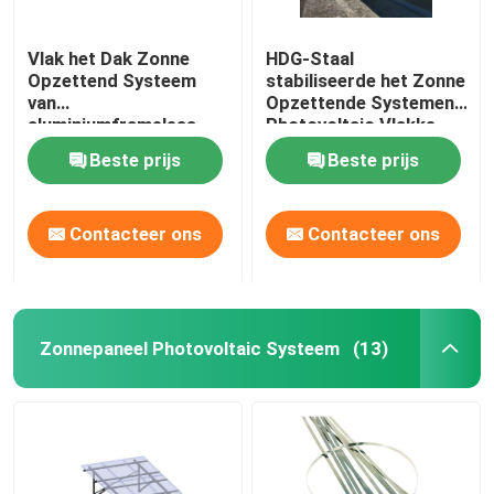
Vlak het Dak Zonne
HDG-Staal
Opzettend Systeem
stabiliseerde het Zonne
van
Opzettende Systemen
aluminiumframeless,
Photovoltaic Vlakke
Commercieel Ballast
Dak Rekken
Beste prijs
Beste prijs
Opzettend Systeem
Contacteer ons
Contacteer ons
Zonnepaneel Photovoltaic Systeem
(13)