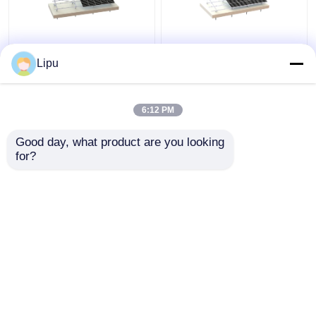
Concrete Zonne
45 Systeem van de
Lipu
Opzettende de
Structuurframeless PV
Structuur88m/s PV
van het Graad60m/s
Systemen van het
het Zonnealuminium
6:12 PM
Grondaluminium
Beste prijs
Beste prijs
Good day, what product are you looking 
for?
Contacteer ons
Contacteer ons
Bekijk meer
Thuis
Ongeveer ons
Contacteer ons
Desktop Site
Sitemap
Privacy Policy