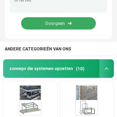
Zonnepaneelkader
De Systemen van de telecommunicatie Zonnemacht
monocrystalline zonnemodule
ANDERE CATEGORIEËN VAN ONS
polycrystalline zonnemodule
zonnepv die systemen opzetten
(10)