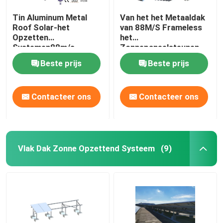
Tin Aluminum Metal
Van het het Metaaldak
Roof Solar-het
van 88M/S Frameless
Opzetten
het
Systemen88m/s
Zonnepaneelsteunen
Comité Klemmen
1.5KN/M2 Golf
Beste prijs
Beste prijs
Contacteer ons
Contacteer ons
Vlak Dak Zonne Opzettend Systeem
(9)