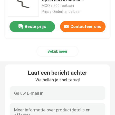
Photovoltaic Houten Straal zet
MOQ：500 reeksen
op
Prijs：Onderhandelbaar
Het Zonne Opzettende systeem van het metaaldak
Beste prijs
Contacteer ons
Het Zonne Opzettende Systeem van het tegeldak
Vlak Dak Zonne Opzettend Systeem
Bekijk meer
Zonnepaneel Photovoltaic Systeem
Laat een bericht achter
Aluminium Zonne Opzettende Structuur
We bellen je snel terug!
Staal Zonnestructuur
Zonnepaneel Carport