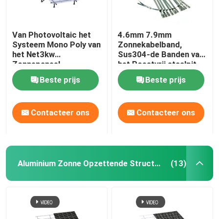
Van Photovoltaic het
4.6mm 7.9mm
Systeem Mono Poly van
Zonnekabelband,
het Net3kw
Sus304-de Banden van
Zonnepaneel
het Roestvrij staalpit
voor Zonnepaneel het
Beste prijs
Beste prijs
Opzetten Toebehoren
Contacteer ons
Contacteer ons
Aluminium Zonne Opzettende Structuur
(13)