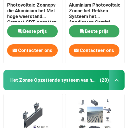
Photovoltaic Zonnepv
Aluminium Photovoltaic
die Aluminium het Met
Zonne het Rekken
hoge weerstand
Systeem het
Carport CPT opzetten
Anodiseren Comité
van de
Kader PFA
Beste prijs
Beste prijs
Systemenparkeerplaats
Contacteer ons
Contacteer ons
Het Zonne Opzettende systeem van het metaaldak
(28)