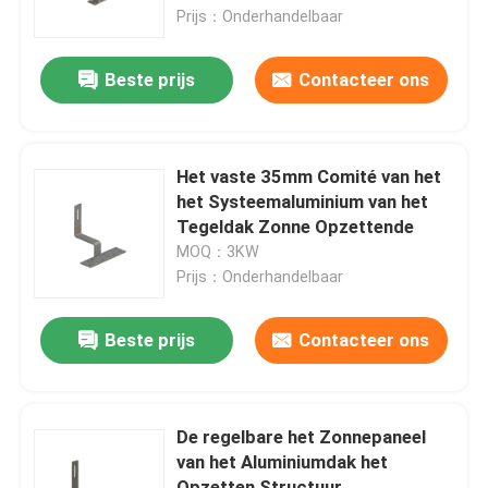
Prijs：Onderhandelbaar
VR toon
Beste prijs
Contacteer ons
Ongeveer ons
Het vaste 35mm Comité van het
Fabrieksreis
het Systeemaluminium van het
Tegeldak Zonne Opzettende
MOQ：3KW
Kwaliteitscontrole
Prijs：Onderhandelbaar
Contacteer ons
Beste prijs
Contacteer ons
Gevallen
De regelbare het Zonnepaneel
van het Aluminiumdak het
zonnepv die systemen opzetten
Opzetten Structuur