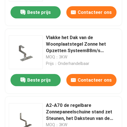
Beste prijs
Contacteer ons
Vlakke het Dak van de
Woonplaatstegel Zonne het
Opzetten Systeem88m/s
Regelbare Comité Huishouden
MOQ：3KW
Photovoltaic Haak
Prijs：Onderhandelbaar
Beste prijs
Contacteer ons
Huis
A2-A70 de regelbare
Producten
Zonnepaneelschuine stand zet
Steunen, het Daksteun van de
Aluminium Zonnetegel op
Video's
MOQ：3KW