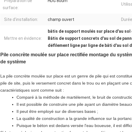
Préparation de
HDG 80um
Utilis
surface:
Site d'installation:
champ ouvert
Durée
bâtis de support moulés sur place d'au sol
Mettre en évidence:
Bâtis de support concrets d'au sol de pann
défilement ligne par ligne de bâti d'au sol 
Pile concrète moulée sur place rectifiée montage du systèm
de système
La pile concrète moulée sur place est un genre de pile qui est constitu
pile de site, puis le versement concret dans le trou ou en plaçant une
caractéristiques sont comme suit :
Comparé à la méthode de martèlement, le bruit de construction
Il est possible de construire une pile ayant un diamètre beauc
Il peut être employé sur de diverses bases ;
La qualité de construction a la grande influence sur la portance
Puisque le béton est dedans versée l'eau boueuse, il est diffi