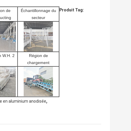
Produit Tag:
on de
Échantillonnage du
ucting
secteur
on W.H. 2
Région de
chargement
,
re en aluminium anodisée