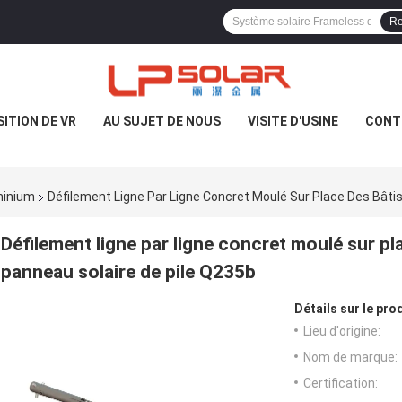
Re
ITION DE VR
AU SUJET DE NOUS
VISITE D'USINE
CONT
minium
Défilement Ligne Par Ligne Concret Moulé Sur Place Des Bâtis
Défilement ligne par ligne concret moulé sur pl
panneau solaire de pile Q235b
Détails sur le prod
Lieu d'origine:
Nom de marque:
Certification: