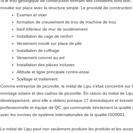
Si le trou géologique de construction formant des conditions sont bon,
moulée sur place avec la structure simple. Le procédé de construction
Examen et viser
formation de creusement de trou de machine de trou
baril inférieur de mur de soutènement
Installation de cage de renfort
Versement moulé sur place de pile
Installation de coffrage
Versement concret au sol
Installation des pièces incluses
Altitude et ligne principale contre-essai
Scellage et traitement
Comme entreprise de picovolte, le métal de Lipu s'était concentré sur 
montage solaire et des cadres de picovolte. En raison du métal de Lip
développement, ainsi elle a obtenu presque 17 domestiques et brevets 
professionnelle et équipe de QC, qui commande strictement la qualité d
avec les normes de système internationales de la qualité ISO9001.
Le métal de Lipu peut non seulement produire les produits et les acc