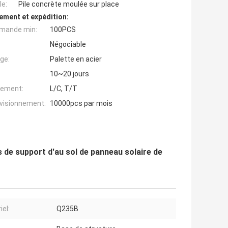
e:
Pile concrète moulée sur place
ement et expédition:
mande min:
100PCS
Négociable
ge:
Palette en acier
10~20 jours
iement:
L/C, T/T
ovisionnement:
10000pcs par mois
s de support d'au sol de panneau solaire de
iel:
Q235B