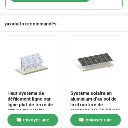
produits recommandés
Maison
Haut système de
Système solaire en
défilement ligne par
aluminium d'au sol de
ligne plat de terre de
la structure de
Produits
structure solaire
montage A2-70 88m/S
montée au sol
envoyer une
envoyer une
photovoltaïque en
Vidéos
aluminium