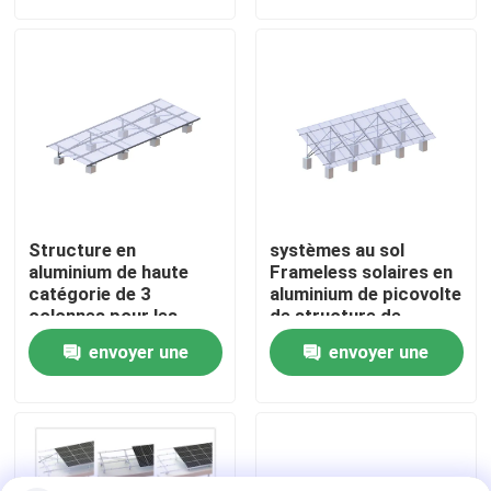
demande
demande
Exposition de VR
Au sujet de nous
Visite d'usine
Structure en
systèmes au sol
Contrôle de qualité
aluminium de haute
Frameless solaires en
catégorie de 3
aluminium de picovolte
colonnes pour les
de structure de
systèmes montés au
montage de 2x10
Contactez-nous
envoyer une
envoyer une
sol Frameless de
88m/S
picovolte de panneaux
demande
demande
solaires
Cas
picovolte solaire montant des systèmes