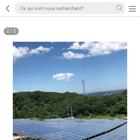
2
/
2