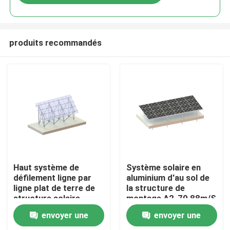
produits recommandés
Maison
Haut système de
Système solaire en
défilement ligne par
aluminium d'au sol de
ligne plat de terre de
la structure de
Produits
structure solaire
montage A2-70 88m/S
montée au sol
envoyer une
envoyer une
photovoltaïque en
Vidéos
aluminium