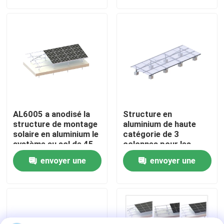
demande
demande
Exposition de VR
Au sujet de nous
Visite d'usine
AL6005 a anodisé la
Structure en
Contrôle de qualité
structure de montage
aluminium de haute
solaire en aluminium le
catégorie de 3
système au sol de 45
colonnes pour les
degrés
systèmes montés au
Contactez-nous
envoyer une
envoyer une
sol Frameless de
picovolte de panneaux
demande
demande
solaires
Cas
picovolte solaire montant des systèmes