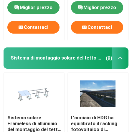
solare delle mattonelle
Miglior prezzo
Miglior prezzo
AL6005
Sistema di montaggio solare del tetto del metallo
Contattaci
Contattaci
Sistema di montaggio solare del tetto di mattonelle
Sistema di montaggio solare del tetto piano
Sistema di montaggio solare del tetto piano
(9)
Sistema fotovoltaico del pannello solare
Struttura di montaggio solare di alluminio
Struttura solare d'acciaio
Sistema solare
L'acciaio di HDG ha
Frameless di alluminio
equilibrato il racking
Carport del pannello solare
del montaggio del tetto
fotovoltaico di