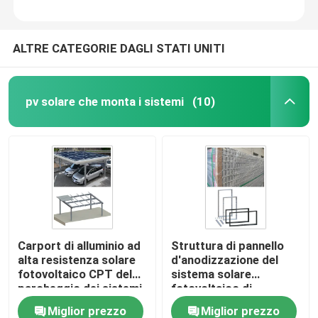
ALTRE CATEGORIE DAGLI STATI UNITI
pv solare che monta i sistemi
(10)
Carport di alluminio ad
Struttura di pannello
alta resistenza solare
d'anodizzazione del
fotovoltaico CPT del
sistema solare
parcheggio dei sistemi
fotovoltaico di
del montaggio di PV
alluminio di tormento
Miglior prezzo
Miglior prezzo
PFA