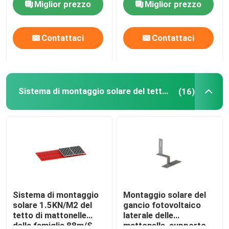
Miglior prezzo
Miglior prezzo
Manifestazione di VR
Contattaci
Contattaci
Circa noi
Sistema di montaggio solare del tetto di mattonelle
(16)
Giro della fabbrica
Controllo di qualità
Contattici
Casi
Sistema di montaggio
Montaggio solare del
solare 1.5KN/M2 del
gancio fotovoltaico
tetto di mattonelle
laterale delle
pv solare che monta i sistemi
della famiglia 88m/S
mattonelle, supporto