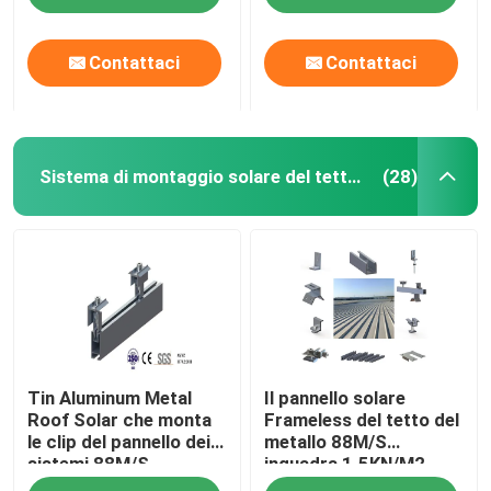
Contattaci
Contattaci
Sistema di montaggio solare del tetto del metallo
(28)
Casa
Tin Aluminum Metal
Il pannello solare
Prodotti
Roof Solar che monta
Frameless del tetto del
le clip del pannello dei
metallo 88M/S
sistemi 88M/S
inquadra 1.5KN/M2
Video
ondulato