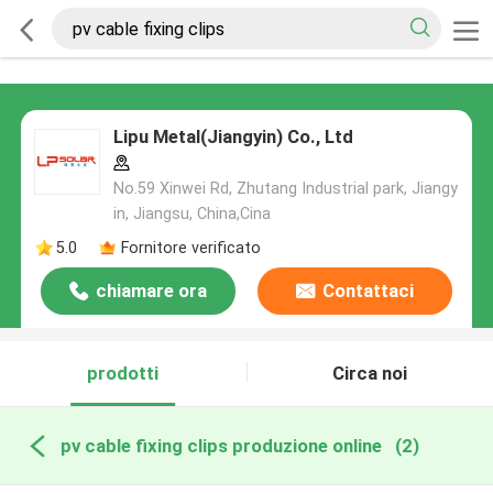
Lipu Metal(Jiangyin) Co., Ltd
No.59 Xinwei Rd, Zhutang Industrial park, Jiangy
in, Jiangsu, China,Cina
5.0
Fornitore verificato
chiamare ora
Contattaci
prodotti
Circa noi
pv cable fixing clips produzione online
(2)