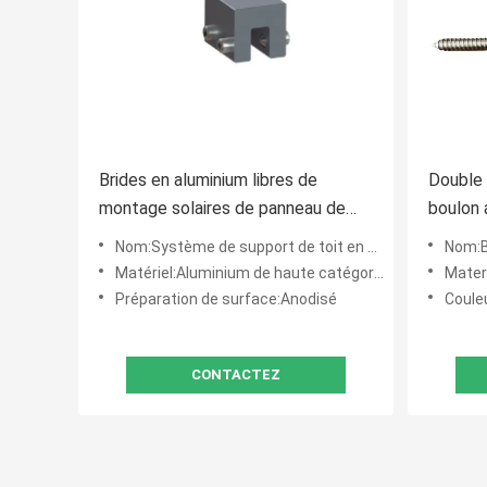
Brides en aluminium libres de
Double 
montage solaires de panneau de
boulon 
rouille de système de toit en métal
inoxyda
Nom:Système de support de toit en métal de bride de couture
Nom:Boulo
de bride de couture
avec le 
Matériel:Aluminium de haute catégorie et matériel A2-70
Mater
Préparation de surface:Anodisé
Coule
CONTACTEZ