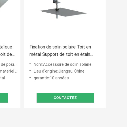
taïque
Fixation de solin solaire Toit en
oit de
métal Support de toit en étain
 de
solaire photovoltaïque
 la couture A2
Nom:Accessoire de solin solaire
riel A2-70
Lieu d'origine:Jiangsu, Chine
tal
garantie:10 années
CONTACTEZ