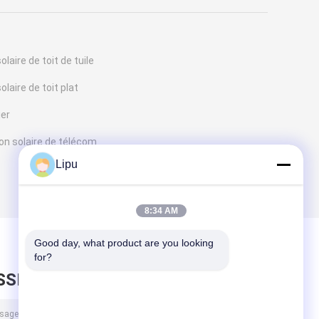
aire de toit de tuile
aire de toit plat
ier
on solaire de télécom
Lipu
8:34 AM
Good day, what product are you looking 
for?
SSEZ UN MESSAGE