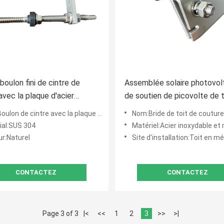
boulon fini de cintre de
Assemblée solaire photovol
avec la plaque d'acier
de soutien de picovolte de t
ble pour le toit en métal
couture de position de bride
n de cintre avec la plaque d'acier inoxydable
Nom:Bride de toit de couture de position de bride de
purlin en bois
couture du toit A2
ial:SUS 304
Matériel:Acier inoxydable et maté
ur:Naturel
Site d'installation:Toit en mé
CONTACTEZ
CONTACTEZ
Page 3 of 3
|<
<<
1
2
3
>>
>|