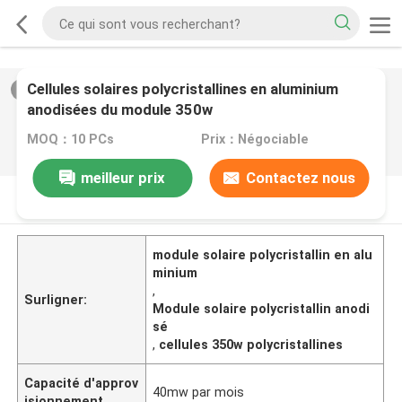
Cellules solaires polycristallines en aluminium
2
/
0
anodisées du module 350w
MOQ：10 PCs
Prix：Négociable
meilleur prix
Contactez nous
DESCRIPTION DE PRODUIT
module solaire polycristallin en alu
minium
,
Surligner:
Module solaire polycristallin anodi
sé
,
cellules 350w polycristallines
Capacité d'approv
40mw par mois
isionnement