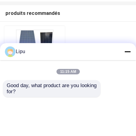
produits recommandés
Lipu
11:15 AM
Good day, what product are you looking 
Cellules solaires
for?
polycristallines en
aluminium anodisées
du module 350w
envoyer une
demande