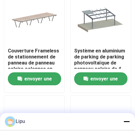
Exposition de VR
Au sujet de nous
Couverture Frameless
Système en aluminium
Visite d'usine
de stationnement de
de parking de parking
panneau de panneau
photovoltaïque de
solaire colonnes en
panneau solaire de 4
Contrôle de qualité
acier de parking de
colonnes
envoyer une
envoyer une
doubles
demande
demande
Contactez-nous
Cas
Lipu
picovolte solaire montant des systèmes