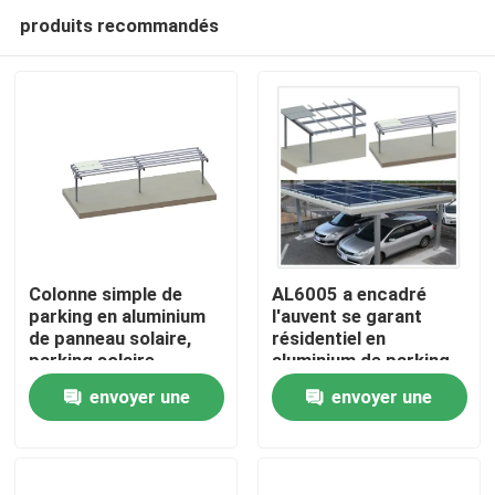
produits recommandés
Colonne simple de
AL6005 a encadré
parking en aluminium
l'auvent se garant
de panneau solaire,
résidentiel en
Maison
parking solaire
aluminium de parking
d'auvent de terre plate
de panneau solaire
envoyer une
envoyer une
Produits
demande
demande
Vidéos