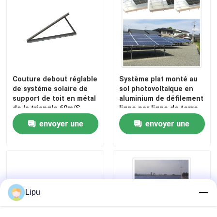
Couture debout réglable
Système plat monté au
de système solaire de
sol photovoltaïque en
support de toit en métal
aluminium de défilement
de la triangle 60m/S
ligne par ligne de terre
de structure solaire
envoyer une
envoyer une
demande
demande
Lipu