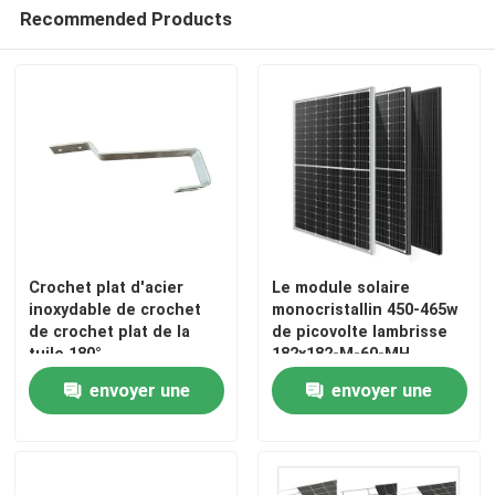
Recommended Products
Crochet plat d'acier
Le module solaire
inoxydable de crochet
monocristallin 450-465w
de crochet plat de la
de picovolte lambrisse
tuile 180°
182x182-M-60-MH
principalement pour
envoyer une
envoyer une
l'Europe
demande
demande