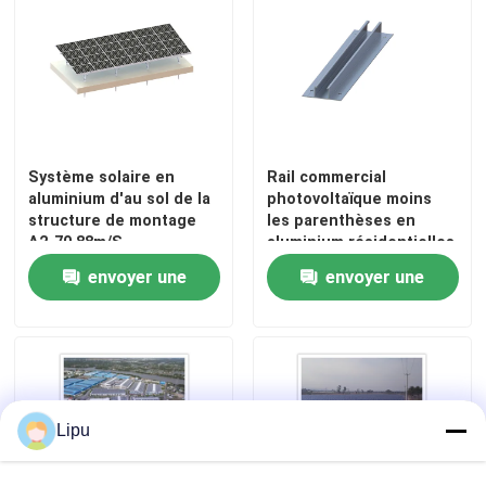
Système solaire en
Rail commercial
aluminium d'au sol de la
photovoltaïque moins
structure de montage
les parenthèses en
A2-70 88m/S
aluminium résidentielles
de panneau de bâti
envoyer une
envoyer une
solaire
demande
demande
Lipu