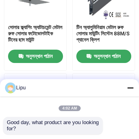
ভিআর শো
সোলার ফ্ল্যাশিং অ্যাটাচমেন্ট মেটাল
টিন অ্যালুমিনিয়াম মেটাল রুফ
রুফ সোলার ফটোভোলটাইক
সোলার মাউন্টিং সিস্টেম 88M/S
আমাদের সম্পর্কে
টিনের ছাদ মাউন্ট
প্যানেল ক্লিপ
অনুসন্ধান পাঠান
অনুসন্ধান পাঠান
কারখানা ভ্রমণ
মান নিয়ন্ত্রণ
Lipu
যোগাযোগ করুন
4:02 AM
মামলা
Good day, what product are you looking 
for?
সোলার পিভি মাউন্টিং সিস্টেম
ত্রিভুজ 60m/S মেটাল রুফ
আবাসিক অ্যানোডাইজড মেটাল