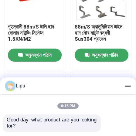
ভিআর শো
গৃহস্থালী 88m/S টালি ছাদ
88m/S অ্যালুমিনিয়াম টাইল
সোলার মাউন্টিং সিস্টেম
ছাদ সৌর মাউন্ট বন্ধনী
আমাদের সম্পর্কে
1.5KN/M2
Sus304 প্যানেল
অনুসন্ধান পাঠান
অনুসন্ধান পাঠান
কারখানা ভ্রমণ
মান নিয়ন্ত্রণ
Lipu
যোগাযোগ করুন
6:15 PM
মামলা
Good day, what product are you looking 
for?
সোলার পিভি মাউন্টিং সিস্টেম
60m/S হোম টাইল ছাদ সোলার
Sus304 টাইল ছাদ পরিবারের