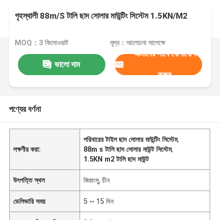
গৃহস্থালী 88m/S টালি ছাদ সোলার মাউন্টিং সিস্টেম 1.5KN/M2
MOQ：3 কিলোওয়াট
মূল্য：আলোচনা সাপেক্ষে
আমাদের সাথে যোগাযোগ
ভালো দাম
করুন
পণ্যের বর্ণনা
পরিবারের টাইল ছাদ সোলার মাউন্টিং সিস্টেম
,
লক্ষণীয় করা:
88m s টালি ছাদ সোলার মাউন্ট সিস্টেম
,
1.5KN m2 টালি ছাদ মাউন্ট
উৎপত্তি স্থল
জিয়াংসু, চীন
ডেলিভারি সময়
5 ~ 15 দিন