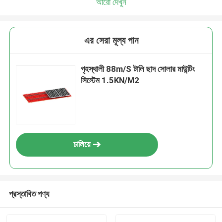
আরো দেখুন
এর সেরা মূল্য পান
গৃহস্থালী 88m/S টালি ছাদ সোলার মাউন্টিং
সিস্টেম 1.5KN/M2
চালিয়ে
প্রস্তাবিত পণ্য