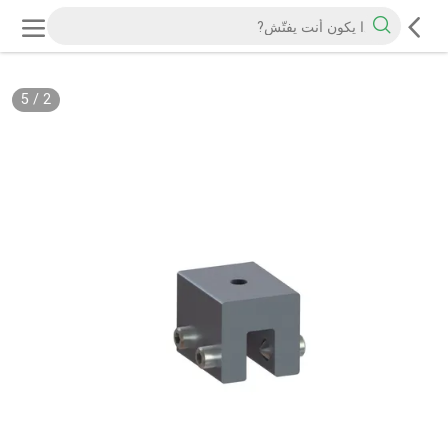
5
/
2