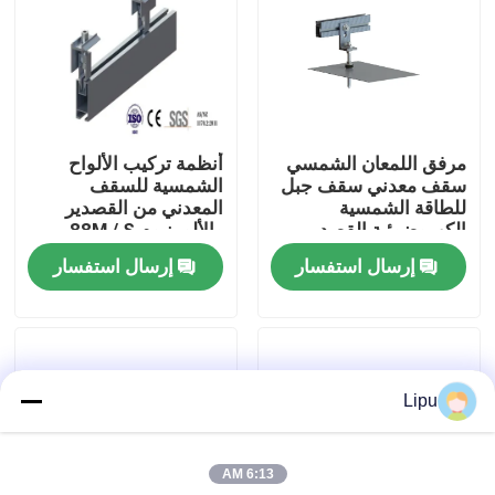
عرض الواقع الافتراضي
معلومات عنا
مرفق اللمعان الشمسي
أنظمة تركيب الألواح
سقف معدني سقف جبل
الشمسية للسقف
جولة في المعمل
للطاقة الشمسية
المعدني من القصدير
الكهروضوئية القصدير
والألومنيوم 88M / S
مقاطع
إرسال استفسار
إرسال استفسار
رقابة جودة
اتصل بنا
Lipu
حالات
6:13 AM
أنظمة تركيب الطاقة الشمسية الكهروضوئية