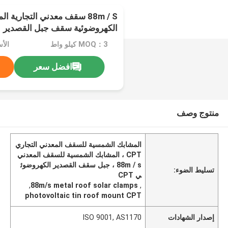
88m / S سقف معدني التجارية
الكهروضوئية سقف جبل القصدير
MOQ：3 كيلو واط
الأ
افضل سعر
منتوج وصف
المشابك الشمسية للسقف المعدني التجاري
CPT ، المشابك الشمسية للسقف المعدني
88m / s ، جبل سقف القصدير الكهروضوئ
تسليط الضوء:
ي CPT
,
88m/s metal roof solar clamps
,
photovoltaic tin roof mount CPT
إصدار الشهادات
ISO 9001, AS1170