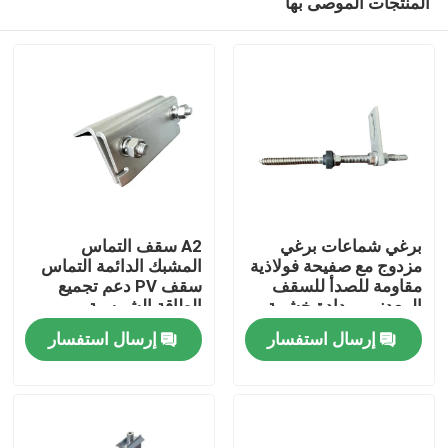
المنتجات الموصى بها
برغي شماعات برغي
A2 سقف التماس
مزدوج مع صفيحة فولاذية
المشبك الدائمة التماس
مقاومة للصدأ للسقف
سقف PV دعم تجميع
المعدني بمدادة خشبية
الطاقة الشمسية
بيت
الكهروضوئية
إرسال استفسار
إرسال استفسار
منتجات
أشرطة فيديو