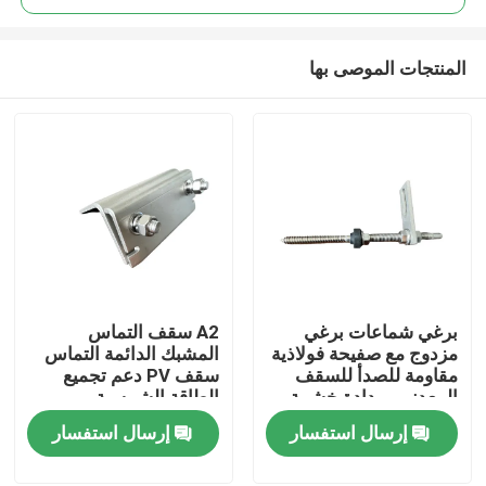
المنتجات الموصى بها
برغي شماعات برغي
A2 سقف التماس
بيت
مزدوج مع صفيحة فولاذية
المشبك الدائمة التماس
مقاومة للصدأ للسقف
سقف PV دعم تجميع
المعدني بمدادة خشبية
الطاقة الشمسية
منتجات
الكهروضوئية
إرسال استفسار
إرسال استفسار
أشرطة فيديو