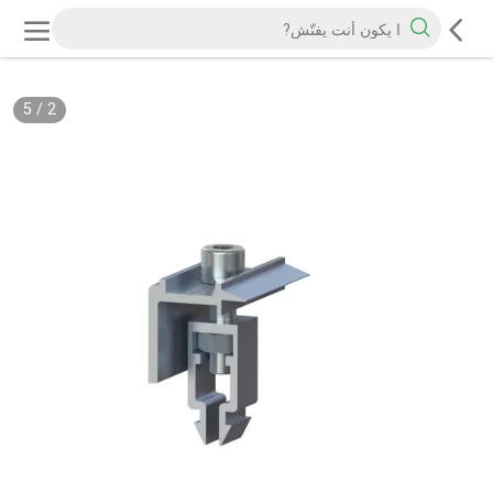
5
/
2