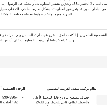
أو فقدها، بما في ذلك على سبيل المثال لا الحصر SSL، وتخزين تشفير المعلومات، والتحكم
 من الباطن الذين قد يتعرضون لمعلوماتك بشكل صارم، بما في ذلك على سبيل ال
السرية معهم، واتخاذ ضوابط سلطة مختلفة اعتمادًا عل
 الشخصية للقاصرين. إذا كنت قاصرًا، نقترح عليك أن تطلب من ولي أمرك قراء
واستخدام خدماتنا أو تزويدنا بالمعلومات على أساس 
نظام تركيب سقف القرميد الشمسي
الوحدة الشمسية أحا
خطاف مسطح مزدوج قابل للتعديل لأعلى
0w
ولأسفل خطاف قابل للتعديل من الفولاذ
182 أحادية البلورية