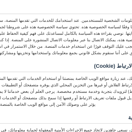
لومات الشخصية للمستخدمين. عند استخدامك للخدمات التي تقدمها المنصة، س
ا وفقًا لسياسة الخصوصية هذه. تحتوي سياسة الخصوصية هذه على شروطنا لجمع
يتها. نوصي بقراءة هذه السياسة بالكامل لمساعدتك على فهم كيفية الحفاظ عل
 هذه، يمكنك الاتصال بنا عبر معلومات الاتصال المنشورة على المنصة. إذا ك
ب عليك التوقف فورًا عن استخدام خدمات المنصة. من خلال الاستمرار في ا
 على أننا سنقوم بشكل قانوني بجمع معلوماتك واستخدامها وتخزينها ومشاركتها
 (Cookie)
، عند زيارة مواقع الويب الخاصة بمنصتنا أو استخدام الخدمات التي تقدمها ال
ارتباط الفلاش أو غيرها من التخزين المحلي الذي يوفره متصفحك أو التطبيقات ال
ط) لتزويدك بتجربة وخدمة مستخدم مخصصة. يرجى العلم أن بعض خدماتنا لا يمكن
ديل قبول ملفات تعريف الارتباط أو رفضها إذا سمح بذلك متصفحك أو الخدمات ال
يؤثر على وصولك الآمن إلى مواقع الويب الخاصة بالمنصة 
ة
 نسعى جاهدين لاتخاذ جميع الإجراءات الأمنية المعقولة لحماية معلوماتك، في 