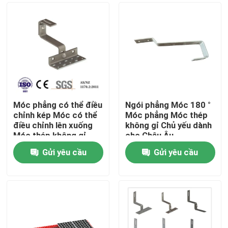
Móc phẳng có thể điều
Ngói phẳng Móc 180 °
chỉnh kép Móc có thể
Móc phẳng Móc thép
điều chỉnh lên xuống
không gỉ Chủ yếu dành
Móc thép không gỉ
cho Châu Âu
Chủ yếu dành cho Châu
Gửi yêu cầu
Gửi yêu cầu
Âu
Trang chủ
Các sản phẩm
Video