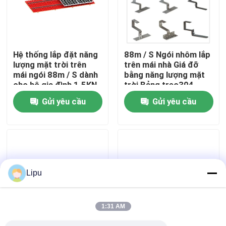
Chương trình VR
Hệ thống lắp đặt năng
88m / S Ngói nhôm lắp
Về chúng tôi
lượng mặt trời trên
trên mái nhà Giá đỡ
mái ngói 88m / S dành
bằng năng lượng mặt
cho hộ gia đình 1.5KN
trời Bảng treo304
Tham quan nhà máy
/ M2
Gửi yêu cầu
Gửi yêu cầu
Kiểm soát chất lượng
Liên hệ chúng tôi
Lipu
Các trường hợp
1:31 AM
Hệ thống lắp đặt PV năng lượng mặt trời