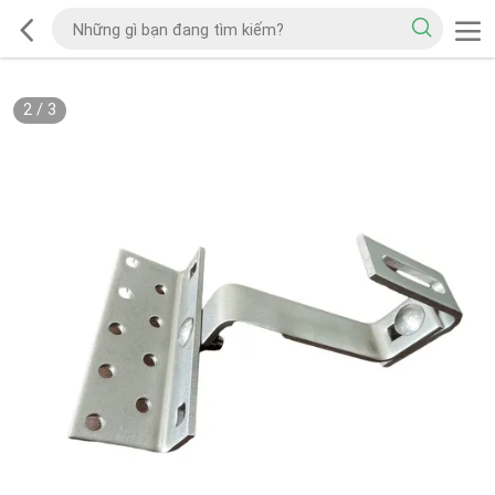
2
/
3