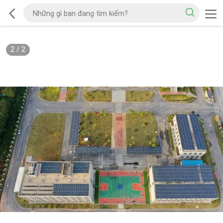
2
/
2