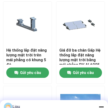
Chương trình VR
Về chúng tôi
Tham quan nhà máy
Hệ thống lắp đặt năng
Giá đỡ ba chân Gấp Hệ
lượng mặt trời trên
thống lắp đặt năng
Kiểm soát chất lượng
mái phẳng có khung 5
lượng mặt trời bằng
độ
mái phẳng PV AL6005
Bảng điều khiển PV
Gửi yêu cầu
Gửi yêu cầu
AL6005
Liên hệ chúng tôi
Các trường hợp
Hệ thống lắp đặt PV năng lượng mặt trời
Lipu