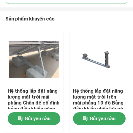
Sản phẩm khuyến cáo
Hệ thống lắp đặt năng
Hệ thống lắp đặt năng
Trang chủ
lượng mặt trời mái
lượng mặt trời trên
phẳng Chân đế cố định
mái phẳng 10 độ Bảng
bảng điều khiển năng
điều khiển chấn lưu có
Các sản phẩm
lượng mặt trời Chân đế
khung quang điện
Gửi yêu cầu
Gửi yêu cầu
nghiêng bảng điều
khiển năng lượng mặt
Video
trời