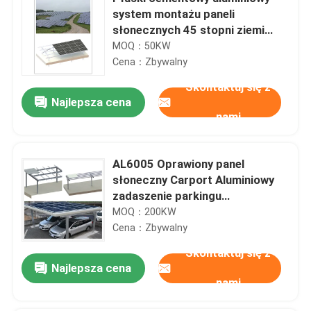
system montażu paneli
słonecznych 45 stopni ziemi
MGAS-II
MOQ：50KW
Cena：Zbywalny
Skontaktuj się z
Najlepsza cena
nami
AL6005 Oprawiony panel
słoneczny Carport Aluminiowy
zadaszenie parkingu
mieszkalnego
MOQ：200KW
Cena：Zbywalny
Skontaktuj się z
Najlepsza cena
nami