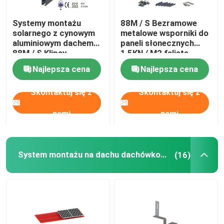
Systemy montażu
88M / S Bezramowe
solarnego z cynowym
metalowe wsporniki do
aluminiowym dachem
paneli słonecznych
88M / S Klipsy
1,5KN / M2 faliste
panelowe
Najlepsza cena
Najlepsza cena
Skontaktuj się z
Skontaktuj się z
nami
nami
System montażu na dachu dachówkowym
(16)