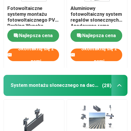
Fotowoltaiczne
Aluminiowy
Rama panelu słonecznego
systemy montażu
fotowoltaiczny system
fotowoltaicznego PV
regałów słonecznych
Parking Wysoka
Anodowana rama
wytrzymałość
panelu PFA
Telekomunikacyjne systemy zasilania energią słonecz
Najlepsza cena
Najlepsza cena
Aluminiowa wiata
garażowa CPT
Skontaktuj się z
Skontaktuj się z
Monokrystaliczny moduł słoneczny
nami
nami
Polikrystaliczny moduł słoneczny
System montażu słonecznego na dachu metalowym
(28)