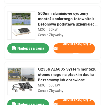
500mm aluminiowe systemy
montażu solarnego fotowoltaiki
Betonowa podstawa uziemiająca
MGAS-I
MOQ：50KW
Cena：Zbywalny
Skontaktuj się z
Najlepsza cena
nami
Q235b AL6005 System montażu
Dom
słonecznego na płaskim dachu
Bezramowy lub oprawione
MOQ：500 kW
Produkty
Cena：Zbywalny
Skontaktuj się z
Filmy
Najlepsza cena