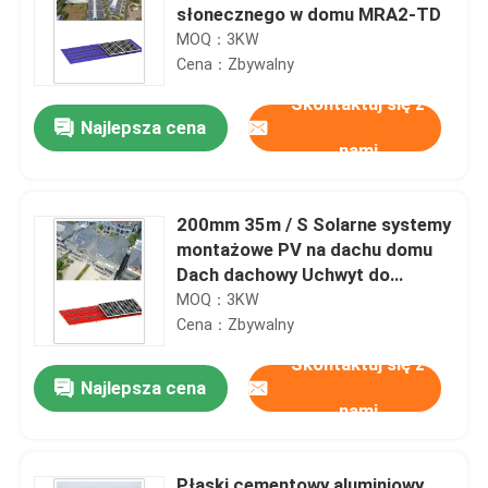
słonecznego w domu MRA2-TD
MOQ：3KW
Cena：Zbywalny
Skontaktuj się z
Najlepsza cena
nami
200mm 35m / S Solarne systemy
montażowe PV na dachu domu
Dach dachowy Uchwyt do
montażu słonecznego MRA1
MOQ：3KW
Cena：Zbywalny
Skontaktuj się z
Najlepsza cena
nami
Płaski cementowy aluminiowy