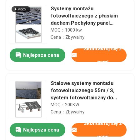
Systemy montażu
fotowoltaicznego z płaskim
dachem Pochylony panel
słoneczny 1200 mm Szyna
MOQ：1000 kw
montażowa PV MRA3
Cena：Zbywalny
Skontaktuj się z
Najlepsza cena
nami
Stalowe systemy montażu
fotowoltaicznego 55m / S,
system fotowoltaiczny do
montażu na śrubie MGC
MOQ：200KW
Cena：Zbywalny
Skontaktuj się z
Najlepsza cena
nami