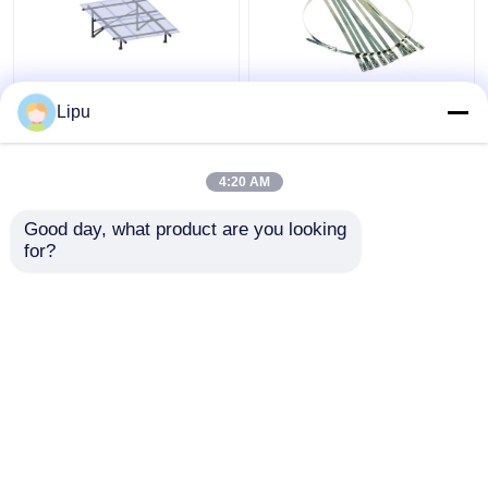
Off Grid 3kw Panel
Opaska kablowa 4,6
Lipu
słoneczny System
mm 7,9 mm, opaski
fotowoltaiczny Mono
zaciskowe ze stali
Poly
nierdzewnej Sus304 do
4:20 AM
akcesoriów do
Najlepsza cena
Najlepsza cena
montażu paneli
Good day, what product are you looking 
słonecznych
for?
Skontaktuj się z
Skontaktuj się z
nami
nami
Zobacz więcej
Dom
O nas
Skontaktuj się z nami
Desktop Site
Sitemap
Privacy Policy