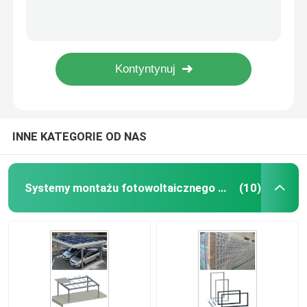
Q235B HDG Regulowana naziemna konstrukcja panelu śrubowego do montażu w szafie solarnej
Boczny panel fotowoltaiczny do montażu na kafelkach słonecznych, montaż do płytek słonecznych AL6005
System montażu słonecznego na dachu metalowym
Regulowany aluminiowy dach dachowy System montażu słonecznego Haki do paneli domowych
Wbijanie stosu do montażu na ziemi Panel słoneczny HDG Panel stalowa rama
System montażu na dachu dachówkowym
Stalowa konstrukcja solarna ze stali HDG z napędem palowym 60m / S Regał do montażu naziemnego
System montażu słonecznego na płaskim dachu
INNE KATEGORIE OD NAS
System fotowoltaiczny paneli słonecznych
Systemy montażu fotowoltaicznego słonecznego
(10)
Aluminiowa konstrukcja do montażu słonecznego
Stalowa konstrukcja słoneczna
Wiata na panel słoneczny