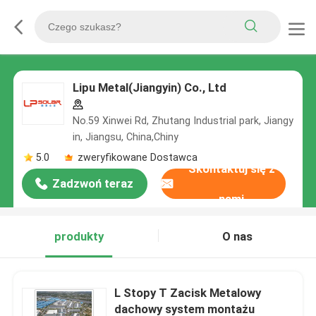
Lipu Metal(Jiangyin) Co., Ltd
No.59 Xinwei Rd, Zhutang Industrial park, Jiangy
in, Jiangsu, China,Chiny
5.0
zweryfikowane Dostawca
Skontaktuj się z
Zadzwoń teraz
nami
produkty
O nas
L Stopy T Zacisk Metalowy
dachowy system montażu