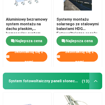
Aluminiowy bezramowy
Systemy montażu
system montażu na
solarnego ze stalowymi
dachu płaskim,
balastami HDG
komercyjny system
Fotowoltaiczne regały
mocowania balastu
dachowe z płaskim
Najlepsza cena
Najlepsza cena
dachem
Skontaktuj się z
Skontaktuj się z
nami
nami
System fotowoltaiczny paneli słonecznych
(13)