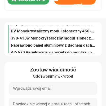
Pojedyncza stalowa konstrukcja słoneczna 10-30 stopni Systemy montażu naziemnego paneli słonecznych
nami
PV Monokrystaliczny moduł słoneczny 450-465w Panele 182x182-M-60-MH
Pokaz VR
390-410w Monokrystaliczny moduł słoneczny 182 Monokrystaliczne krzemowe ogniwa słoneczne
Naprawiono panel aluminiowy z dachem dachowym o grubości 35 mm i panelem aluminiowym
A2-A70 Regulowane wsporniki do montażu paneli słonecznych, aluminiowy wspornik dachowy do dachówek słonecznych
O nas
Komercyjna szyna fotowoltaiczna Mniej paneli aluminiowych do montażu słonecznego
Konstrukcje PV z pojedynczą kolumną HDG ze stali solarnej z zadaszeniem słonecznym
Wycieczka po fabryce
4-kolumnowy fotowoltaiczny panel słoneczny Carport Aluminiowy system parkingowy
Podwyższony komercyjny metalowy dachowy system montażu słonecznego Aluminiowe klipsy panelowe
Kontrola jakości
Trójkątne fotowoltaiczne metalowe zaciski dachowe do paneli słonecznych falistej 60 m / s
Zostaw wiadomość
10-stopniowy system montażu słonecznego z płaskim dachem Panel balastowy z ramą fotowoltaiczną
Skontaktuj się z nami
Oddzwonimy wkrótce!
Aluminiowy bezramowy system montażu na dachu płaskim, komercyjny system mocowania balastu
Systemy montażu solarnego ze stalowymi balastami HDG Fotowoltaiczne regały dachowe z płaskim dachem
Sprawy
Trójkąt 60m / S Metalowy dachowy system montażu słonecznego Regulowany rąbek stojący
Śruba Q235B Systemy regałów solarnych do montażu naziemnego 2000 Aluminiowa konstrukcja solarna
Systemy montażu fotowoltaicznego słonecznego