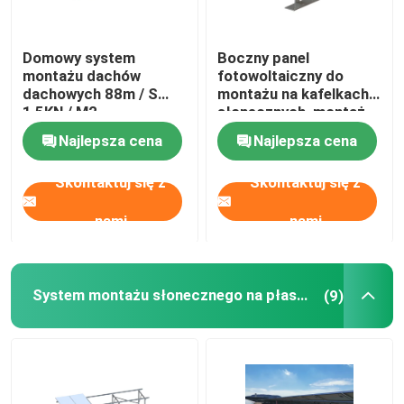
Domowy system
Boczny panel
montażu dachów
fotowoltaiczny do
dachowych 88m / S
montażu na kafelkach
1,5KN / M2
słonecznych, montaż
do płytek słonecznych
Najlepsza cena
Najlepsza cena
AL6005
Skontaktuj się z
Skontaktuj się z
nami
nami
System montażu słonecznego na płaskim dachu
(9)