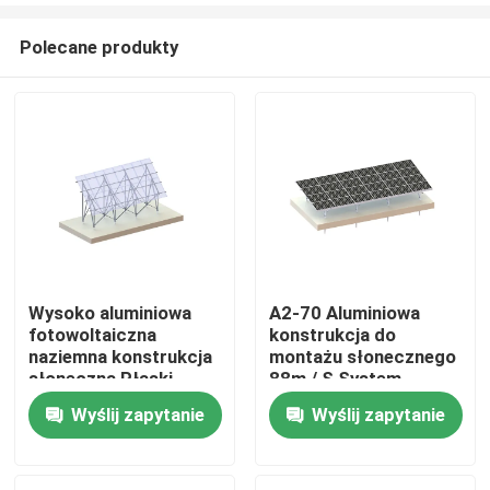
Polecane produkty
Wysoko aluminiowa
A2-70 Aluminiowa
fotowoltaiczna
konstrukcja do
Dom
naziemna konstrukcja
montażu słonecznego
słoneczna Płaski
88m / S System
system regałów
uziemienia
Wyślij zapytanie
Wyślij zapytanie
Produkty
lądowych
Filmy