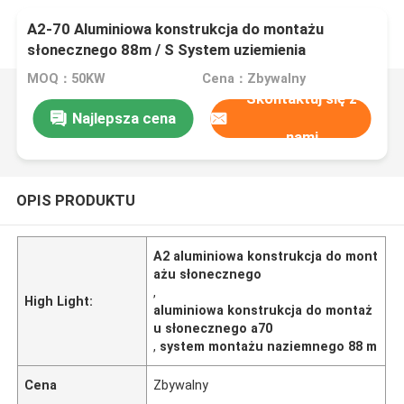
A2-70 Aluminiowa konstrukcja do montażu
słonecznego 88m / S System uziemienia
MOQ：50KW
Cena：Zbywalny
Skontaktuj się z
Najlepsza cena
nami
OPIS PRODUKTU
A2 aluminiowa konstrukcja do mont
ażu słonecznego
,
High Light:
aluminiowa konstrukcja do montaż
u słonecznego a70
,
system montażu naziemnego 88 m
Cena
Zbywalny