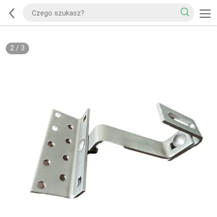
2
/
3