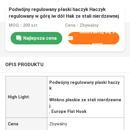
Podwójny regulowany płaski haczyk Haczyk
regulowany w górę iw dół Hak ze stali nierdzewnej
Głównie na Europę
MOQ：200 szt
Cena：Zbywalny
Skontaktuj się z
Najlepsza cena
nami
OPIS PRODUKTU
Podwójny regulowany płaski haczy
k
,
High Light:
Włókno płaskie ze stali nierdzewne
j
,
Europe Flat Hook
Cena
Zbywalny