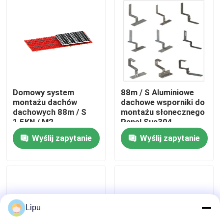
Pokaz VR
O nas
Wycieczka po fabryce
Domowy system
88m / S Aluminiowe
montażu dachów
dachowe wsporniki do
dachowych 88m / S
montażu słonecznego
Kontrola jakości
1,5KN / M2
Panel Sus304
Wyślij zapytanie
Wyślij zapytanie
Skontaktuj się z nami
Sprawy
Lipu
Systemy montażu fotowoltaicznego słonecznego