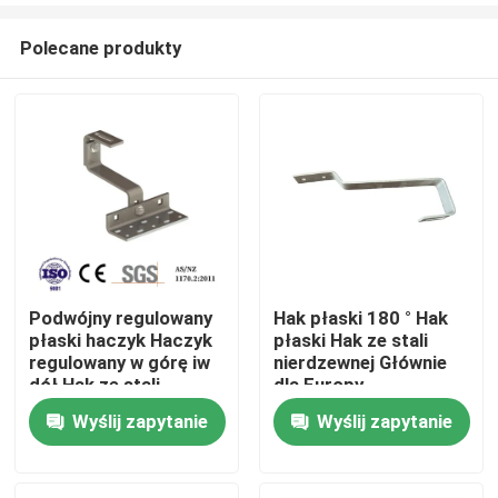
Polecane produkty
Podwójny regulowany
Hak płaski 180 ° Hak
płaski haczyk Haczyk
płaski Hak ze stali
Dom
regulowany w górę iw
nierdzewnej Głównie
dół Hak ze stali
dla Europy
nierdzewnej Głównie
Wyślij zapytanie
Wyślij zapytanie
Produkty
na Europę
Filmy