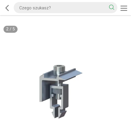
2
/
5