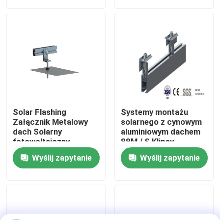
Pokaz VR
O nas
Wycieczka po fabryce
Solar Flashing
Systemy montażu
Kontrola jakości
Załącznik Metalowy
solarnego z cynowym
dach Solarny
aluminiowym dachem
fotowoltaiczny
88M / S Klipsy
blaszany dach
panelowe
Skontaktuj się z nami
Wyślij zapytanie
Wyślij zapytanie
Sprawy
Systemy montażu fotowoltaicznego słonecznego