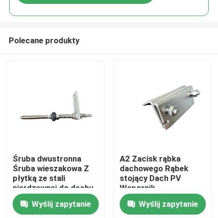
Polecane produkty
Dom
Śruba dwustronna
A2 Zacisk rąbka
Śruba wieszakowa Z
dachowego Rąbek
płytką ze stali
stojący Dach PV
Produkty
nierdzewnej do dachu
Wspornik
metalowego z płatwią
fotowoltaicznego
Wyślij zapytanie
Wyślij zapytanie
drewnianą
zespołu słonecznego
Filmy