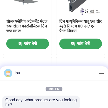
वीआर शो
सोलर फ्लैशिंग अटैचमेंट मेटल
टिन एल्यूमिनियम धातु छत सौर
रूफ सोलर फोटोवोल्टिक टिन
बढ़ते सिस्टम 88 एम / एस
हमारे बारे में
रूफ माउंट
पैनल क्लिप्स
जांच भेजें
जांच भेजें
कारखाना भ्रमण
गुणवत्ता नियंत्रण
Lipu
संपर्क करें
1:08 PM
मामलों
Good day, what product are you looking 
for?
सोलर पीवी माउंटिंग सिस्टम
त्रिभुज 60 मीटर / एस धातु
आवासीय एनोडाइज्ड मेटल